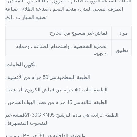
البناء ، الصناعة النووية ، الألغام ، البترول ، بناء السفن ، المعادن ،
الصرف الصحي البيئي ، منجم الفحم ، صناعة الطلاء ، صناعة
تصنيع السيارات ، إلخ.
مواد
قماش غير منسوج من الخارج
الحماية الشخصية ، واستخدام الصناعة ، وحماية
تطبيق
PM2.5
تكوين الخامات:
أشياء
الضباب / الجسيمات غير الدهنية / الغبار
واقية
الطبقة السطحية هي 50 جرام من الأغشية ،
الطبقة الثانية 40 جرام من قماش الكربون المنشط ،
50pcs / box 10boxes / CTN التعبئة الأخرى
التعبئة
متاحة عند الطلب
الطبقة الثالثة هي 45 جرام من قطن الهواء الساخن ،
الطبقة الرابعة هي مادة الترشيح 30G KN95 (الأقمشة غير
المنسوجة المنصهرة) ،
والطبقة الداخلية هي 30 جم PP سبونبوند