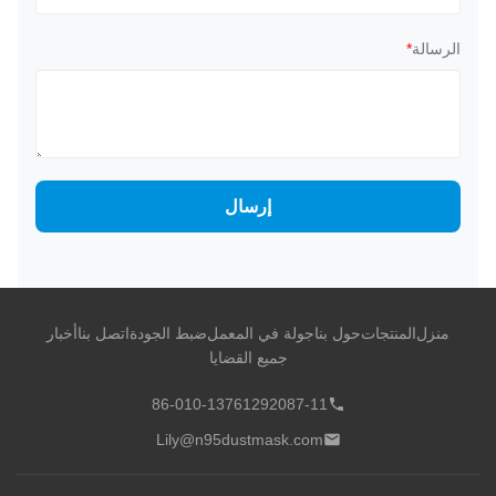
الرسالة
*
إرسال
منزل
المنتجات
حول بنا
جولة في المعمل
ضبط الجودة
اتصل بنا
أخبار
جميع القضايا
86-010-13761292087-11
Lily@n95dustmask.com