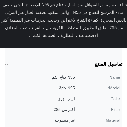
قناع وجه مقاوم للسوائل ضد الغبار ، قناع فم N95 للإصحاح البيئي وصف: 
مادة المرشح للقناع هي N95 ، والتي يمكنها تصفية الغبار غير المرئي 
بالعين المجردة. كفاءة القناع لاعتراض وحجب الجزيئات غير النفطية أكثر 
من 95٪. نطاق التطبيق: المطاط ، الكريستال ، الفراء ، صب المعادن 
الاصطناعية ، البطارية ، الصناعة الكيم...
تفاصيل المنتج
Name:
N95 قناع الفم
3ply N95
Model:
Color:
ابيض ازرق
Filter:
أكثر من 95٪
Material:
غير منسوجة