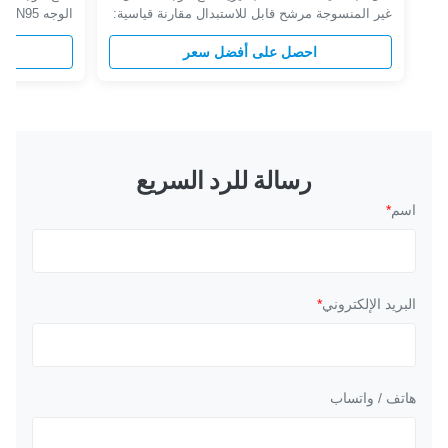
غير المنسوجة مرشح قابل للاستبدال مقارنة قياسية:
الوج
اساسي نوع الاختبارات كفاءة الترشيح اختراق
عالية للغبار 
احصل على أفضل سعر
مقاومة الاستنشاق تدفق الاختبار اختبار الجسيمات
مشبك الأنف ل
EN149 FFP1 ≥80٪ 20٪ 21 مم H2O 95 لتر / دقيقة
واحد ، سهل الا
كلوريد الصوديوم ودوب FFP2 ≥94٪ 6٪ 24 مم H2O
للغبار ، غير م
FFP3 ≥99٪ 1٪ 30 مم H2O ...
كيميائي ...
رسالة للرد السريع
اسم
*
البريد الإلكتروني
*
هاتف / واتساب