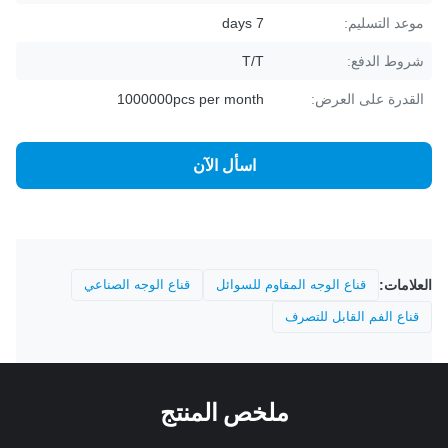
موعد التسليم:
7 days
شروط الدفع:
T/T
القدرة على العرض:
1000000pcs per month
اسأل الآن
العلامات:
قناع الوجه المقاوم للسوائل
قناع الوجه الصناعي
قناع الفم القابل للتصرف
ملخص المنتج