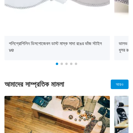
পলিপ্রোপিলিন ডিসপোজেবল ডাস্ট মাস্ক সাদা রঙের ভাঁজ স্টাইল
ভালভ ডি
ve
ধূসর রঙ
আমাদের সাম্প্রতিক মামলা
আরও