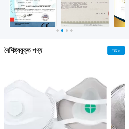
বৈশিষ্ট্যযুক্ত পণ্য
আরও