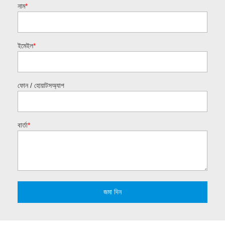
নাম
*
ইমেইল
*
ফোন / হোয়াটসঅ্যাপ
বার্তা
*
জমা দিন