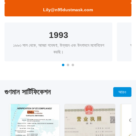
Lily@n95dustmask.com
1993
১৯৯৩ সাল থেকে, আমরা গবেষণা, উন্নয়ন এবং উৎপাদনে মনোনিবেশ
আমা
করছি।
গুণমান সার্টিফিকেশন
আরও