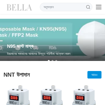
NNT উপাদান
আরও