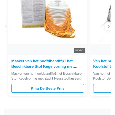
VIDEO
Masker van het hoofdbandffp1 het
Van het het 
Beschikbare Stof Kegelvormig met
Koolstof Be
Zacht Neusstootkussen
Vertroebele
Masker van het hoofdbandffp1 het Beschikbare
Van het het St
Voor éénmal
Stof Kegelvormig met Zacht Neusstootkussen 1
Koolstof Besch
. Beschrijvingen FFP1 het stofmasker met de
Goedgekeurd C
regelbare klem van de aluminiumneus maakt het
Krijg De Beste Prijs
Beschrijvinge
K
dragen van meer sealless lekkage. Filters
regelbare kle
stevige en vloeibare aërosols. Voor éénmalig
dragen van mee
gebruik. Kegelvorm. Regelbare ...
vrije elastisch