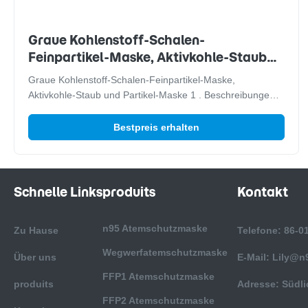
Graue Kohlenstoff-Schalen-
Feinpartikel-Maske, Aktivkohle-Staub
und Partikel-Maske
Graue Kohlenstoff-Schalen-Feinpartikel-Maske,
Aktivkohle-Staub und Partikel-Maske 1 . Beschreibungen
Schalen-Maske des Kohlenstoff-FFP2 besteht Klassiker,
Reinweißfalte und aus schalenförmigen Gesichtsmasken,
Bestpreis erhalten
die verschiedene Gesichtsformen passten.
Stirnbandschnürensystem und integrierte Dichtlippe...
Schnelle Links
produits
Kontakt
n95 Atemschutzmaske
Zu Hause
Telefone: 86-0
Wegwerfatemschutzmaske
Über uns
E-Mail: Lily@
FFP1 Atemschutzmaske
produits
Adresse: Südli
FFP2 Atemschutzmaske