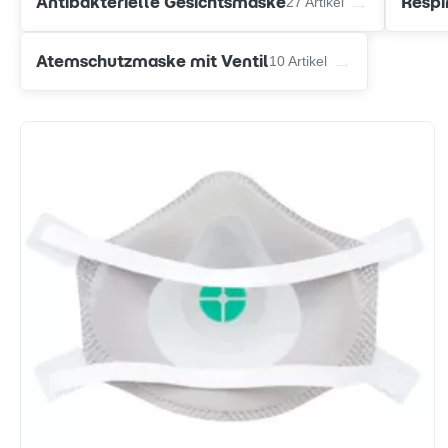
→
Antibakterielle Gesichtsmaske
Respi
27 Artikel
→
Atemschutzmaske mit Ventil
10 Artikel