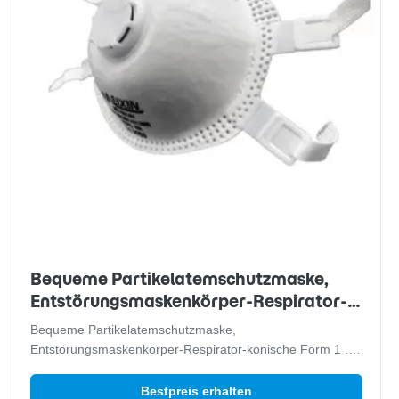
Bequeme Partikelatemschutzmaske,
Entstörungsmaskenkörper-Respirator-
konische Form
Bequeme Partikelatemschutzmaske,
Entstörungsmaskenkörper-Respirator-konische Form 1 .
Beschreibungen: FFP2V-Atemschutzmaske mit Latex-
freiem elastischem Bügel, weiche Nasenzwischenlage,
Bestpreis erhalten