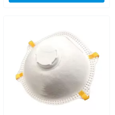
weicher und geeignet das Gesicht. Einfach-Atmungsventil
macht die Atmung glatteres. Filter fest und flüssige ...