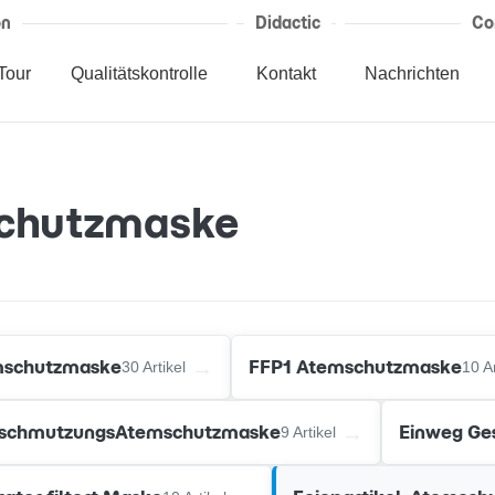
on
Didactic
Co
Tour
Qualitätskontrolle
Kontakt
Nachrichten
schutzmaske
→
schutzmaske
FFP1 Atemschutzmaske
30 Artikel
10 Ar
→
rschmutzungsAtemschutzmaske
Einweg Ge
9 Artikel