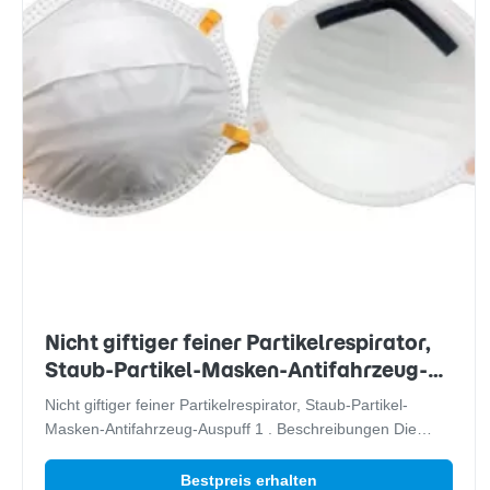
Nicht giftiger feiner Partikelrespirator,
Staub-Partikel-Masken-Antifahrzeug-
Auspuff
Nicht giftiger feiner Partikelrespirator, Staub-Partikel-
Masken-Antifahrzeug-Auspuff 1 . Beschreibungen Die
Gesichtsmaske ist 3D, das mit gefalteter Struktur
entworfen ist, um die Nase und den Mund in 360 Grad für
Bestpreis erhalten