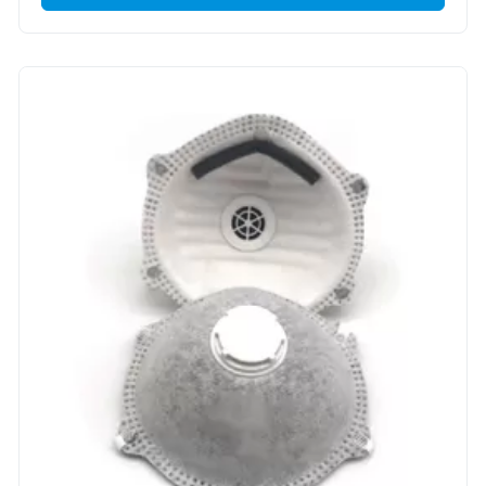
heraus u. entfernt das Schwebeteilchen Staub- und
Blütenstaubschutz, fest versiegelt u. ...