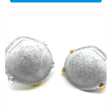
Entstörungsatemluft völlig zu bedecken, um bequemen
einfachen Atem und hohen Entst...