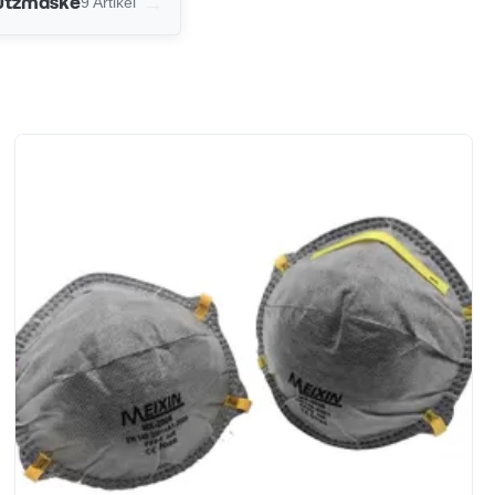
→
utzmaske
9 Artikel