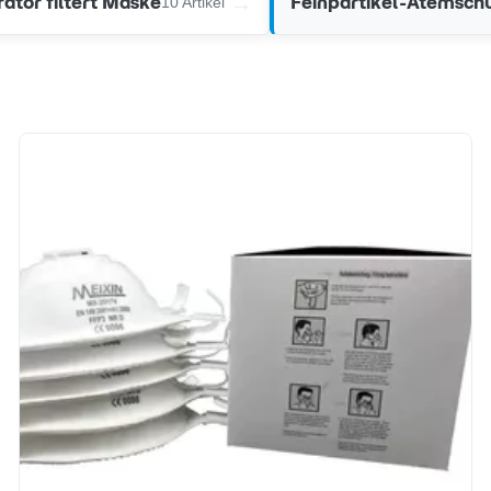
→
rator filtert Maske
Feinpartikel-Atemsch
10 Artikel