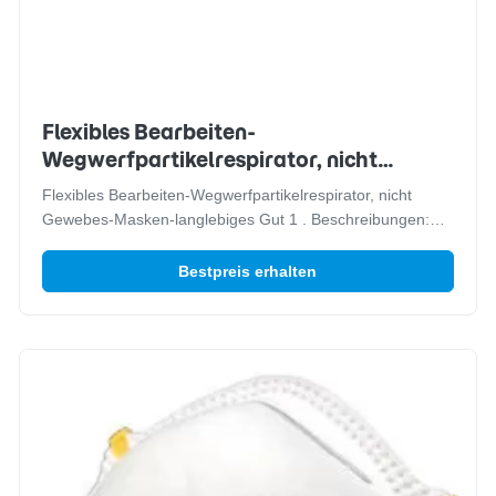
Flexibles Bearbeiten-
Wegwerfpartikelrespirator, nicht
Gewebes-Maskenlanglebiges gut
Flexibles Bearbeiten-Wegwerfpartikelrespirator, nicht
Gewebes-Masken-langlebiges Gut 1 . Beschreibungen:
Atemschutzmaske FFP2V D hat zwei Kopfbügel liefert
bequemes u. sichert Dichtung. Riechen Sie justierbares
Bestpreis erhalten
Nasenclip des Klipps einzeln für ausgezeichneten Sitz.
Schützen Sie sich gegen die festen ...