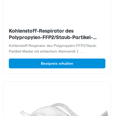
Kohlenstoff-Respirator des
Polypropylen-FFP2/Staub-Partikel-
Maske mit einfachem Atemventil
Kohlenstoff-Respirator des Polypropylen-FFP2/Staub-
Partikel-Maske mit einfachem Atemventil 1 .
Beschreibungen FFP2 Atemschutzmaske mit justierbarem
Aluminiumnasenclip macht das Tragen des sealless
Bestpreis erhalten
Durchsickerns. Mit Latex-freiem elastischem Bügel weiche
Nasenzwischenlage, weicher und geeignet das ...