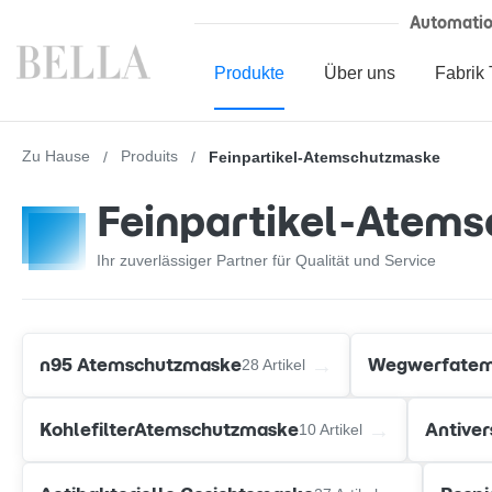
Automati
Produkte
Über uns
Fabrik 
Zu Hause
Produits
Feinpartikel-Atemschutzmaske
Feinpartikel-Atem
Ihr zuverlässiger Partner für Qualität und Service
→
n95 Atemschutzmaske
Wegwerfatem
28 Artikel
→
KohlefilterAtemschutzmaske
Antive
10 Artikel