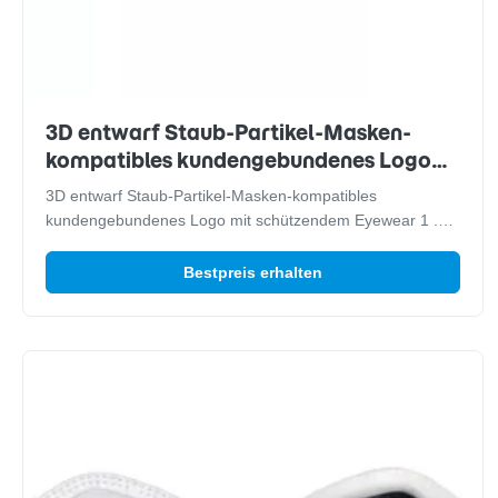
3D entwarf Staub-Partikel-Masken-
kompatibles kundengebundenes Logo
mit schützendem Eyewear
3D entwarf Staub-Partikel-Masken-kompatibles
kundengebundenes Logo mit schützendem Eyewear 1 .
Beschreibungen FFP2V-Atemschutzmaske bietet
Atemschutz gegen mäßige Niveaus der Geldstrafe
Bestpreis erhalten
abwischt und Nebel. Sie stellt Komfort und Art ohne
kompromittierende Leistung zur Verfügung. Diese Masken
sind ...