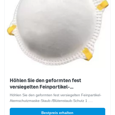
Höhlen Sie den geformten fest
versiegelten Feinpartikel-
Atemschutzmaske-Staub-/Blütenstaub-
Höhlen Sie den geformten fest versiegelten Feinpartikel-
Schutz
Atemschutzmaske-Staub-/Blütenstaub-Schutz 1 .
Beschreibungen Aktivkohlegewebe u. -Ausatmungsventil
macht die einfache Atmung filtert Bakterien und Virus
Bestpreis erhalten