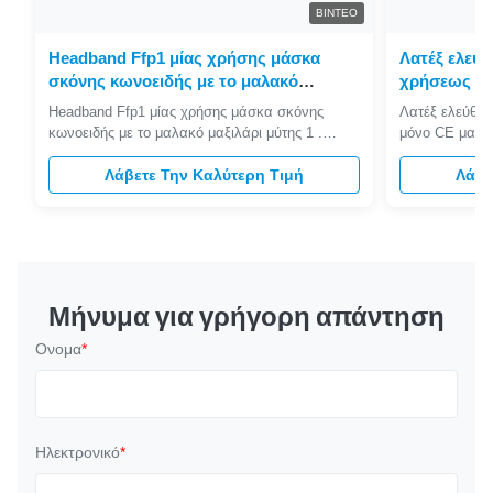
ΒΊΝΤΕΟ
Headband Ffp1 μίας χρήσης μάσκα
Λατέξ ελεύθ
σκόνης κωνοειδής με το μαλακό
χρήσεως μ
μαξιλάρι μύτης
άνθρακα μί
Headband Ffp1 μίας χρήσης μάσκα σκόνης
Λατέξ ελεύθερ
κωνοειδής με το μαλακό μαξιλάρι μύτης 1 .
μόνο CE μασκ
Περιγραφές FFP1 η μάσκα σκόνης με το
εγκεκριμένο 1
διευθετήσιμο συνδετήρα μύτης αργιλίου κάνει τη
Λάβετε Την Καλύτερη Τιμή
σκόνης με το 
Λάβε
φθορά περισσότερης sealless διαρροής. Στερεά
αργιλίου κάνε
και υγρά αερολύματα φίλτρων. Μιας χρήσης.
διαρροής. Με 
Κωνική μορφή. Διευθετήσιμο nosepiece.
το μαλακό σκά
Μαλακό μαξ...
Μήνυμα για γρήγορη απάντηση
Ονομα
*
Ηλεκτρονικό
*