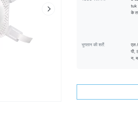
tuk 
के त
भुगतान की शर्तें:
एल /
पी, ट
न, म