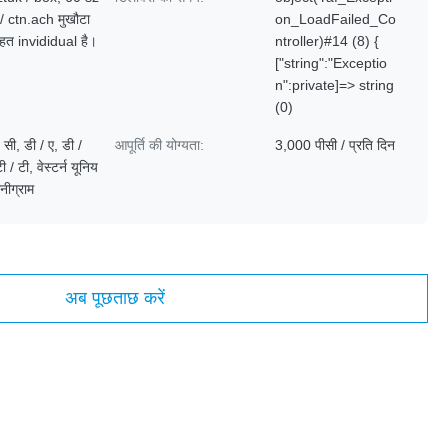
/ ctn.ach मुखौटा
on_LoadFailed_Co
हत invididual है।
ntroller)#14 (8) {
["string":"Exceptio
n":private]=> string
(0)
 सी, डी / ए, डी /
आपूर्ति की योग्यता:
3,000 पीसी / प्रति दिन
ी / टी, वेस्टर्न यूनिय
नीग्राम
अब पूछताछ करें