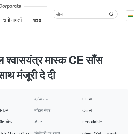
Corporate
सभी मामलों
बाइडू
ूल श्वासयंत्र मास्क CE साँस
साथ मंजूरी दे दी
ब्रांड नाम:
OEM
 FDA
मॉडल नंबर:
OEM
ीत योग्य
कीमत:
negotiable
ztuk / box, 60 sz
डिलीवरी का समय:
object(Yaf_Excepti