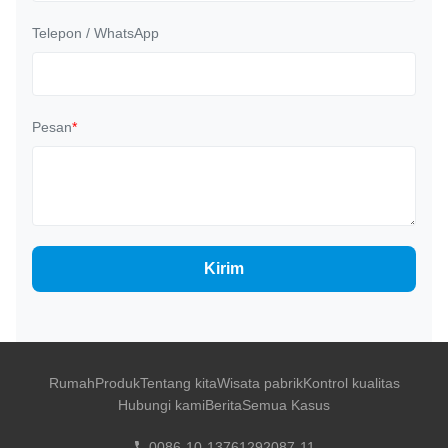
Telepon / WhatsApp
Pesan
*
Kirim
Rumah
Produk
Tentang kita
Wisata pabrik
Kontrol kualitas
Hubungi kami
Berita
Semua Kasus
0086-10-13761292087-11