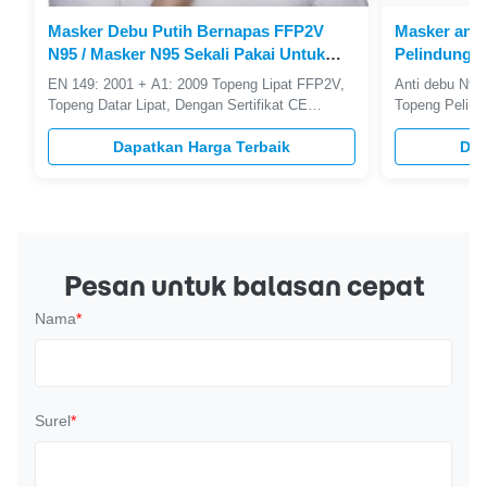
Masker Debu Putih Bernapas FFP2V
Masker anti
N95 / Masker N95 Sekali Pakai Untuk
Pelindung 
Penggunaan Nyaman
untuk Peraw
EN 149: 2001 + A1: 2009 Topeng Lipat FFP2V,
Anti debu N95 
Topeng Datar Lipat, Dengan Sertifikat CE
Topeng Pelind
Disetujui FFP2V Masker Lipat: Lipat desain
Deskripsi Pro
datar, 12 buah per bungkus, dibungkus tersendiri
Dapatkan Harga Terbaik
lapisan Bahan
Dap
untuk perawatan kesehatan. Lipat desain datar,
Waktu penyimp
kemasan lebih baik; Kemasan hemat ruang
tunggal 4.5g 5
kompak Tali ekstra ekstra lebar; ...
48g Nomor kem
Pesan untuk balasan cepat
Nama
*
Surel
*