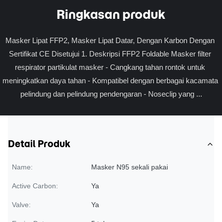
Ringkasan produk
Masker Lipat FFP2, Masker Lipat Datar, Dengan Karbon Dengan 
Sertifikat CE Disetujui 1. Deskripsi FFP2 Foldable Masker filter 
respirator partikulat masker - Cangkang tahan rontok untuk 
meningkatkan daya tahan - Kompatibel dengan berbagai kacamata 
pelindung dan pelindung pendengaran - Noseclip yang ...
Detail Produk
Name:
Masker N95 sekali pakai
Active Carbon:
Ya
Valve:
Ya