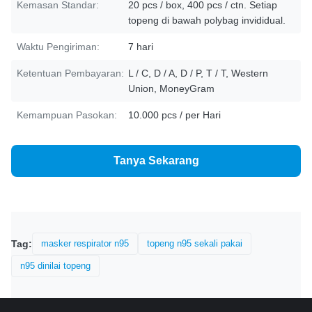
Kemasan Standar:
20 pcs / box, 400 pcs / ctn. Setiap
topeng di bawah polybag invididual.
Waktu Pengiriman:
7 hari
Ketentuan Pembayaran:
L / C, D / A, D / P, T / T, Western
Union, MoneyGram
Kemampuan Pasokan:
10.000 pcs / per Hari
Tanya Sekarang
Tag:
masker respirator n95
topeng n95 sekali pakai
n95 dinilai topeng