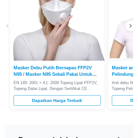
Masker Debu Putih Bernapas FFP2V
Masker anti
N95 / Masker N95 Sekali Pakai Untuk
Pelindung 
Penggunaan Nyaman
untuk Peraw
EN 149: 2001 + A1: 2009 Topeng Lipat FFP2V,
Anti debu N95 
Topeng Datar Lipat, Dengan Sertifikat CE
Topeng Pelind
Disetujui FFP2V Masker Lipat: Lipat desain
Deskripsi Pro
datar, 12 buah per bungkus, dibungkus tersendiri
Dapatkan Harga Terbaik
lapisan Bahan
Dap
untuk perawatan kesehatan. Lipat desain datar,
Waktu penyimp
kemasan lebih baik; Kemasan hemat ruang
tunggal 4.5g 5
kompak Tali ekstra ekstra lebar; ...
48g Nomor kem