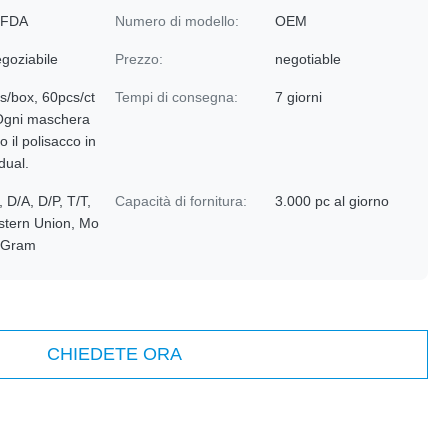
 FDA
Numero di modello:
OEM
goziabile
Prezzo:
negotiable
s/box, 60pcs/ct
Tempi di consegna:
7 giorni
Ogni maschera
o il polisacco in
idual.
, D/A, D/P, T/T,
Capacità di fornitura:
3.000 pc al giorno
tern Union, Mo
yGram
CHIEDETE ORA