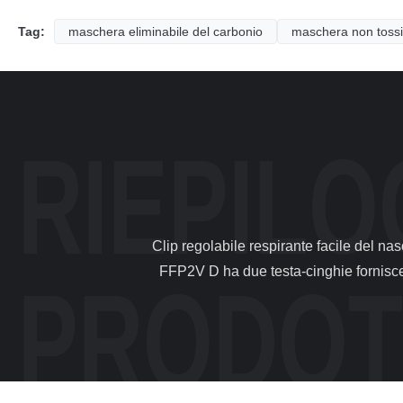
Tag:
maschera eliminabile del carbonio
maschera non tossica
                Clip regolabile respirante facile del naso di dimensione Ffp3 di polvere dell'amianto flessibile della maschera 1 . Descrizioni: La maschera di polvere di 
FFP2V D ha due testa-cinghie fornisce c