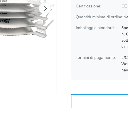
Certificazione:
CE
Quantità minima di ordine:
Ne
Imballaggio standard:
5pc
n. 
sott
vid
Termini di pagamento:
L/C
Wes
ne