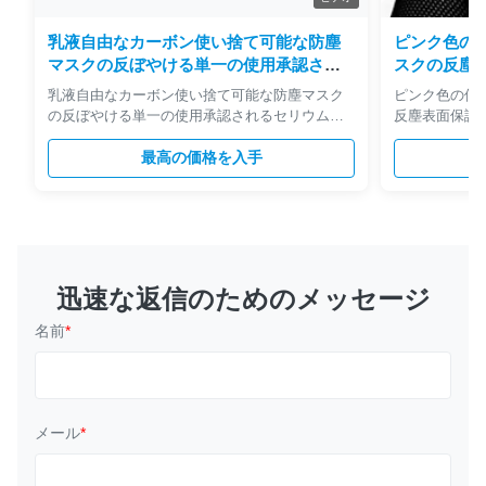
乳液自由なカーボン使い捨て可能な防塵
ピンク色の
マスクの反ぼやける単一の使用承認され
スクの反塵表
るセリウムだけ
乳液自由なカーボン使い捨て可能な防塵マスク
ピンク色の使
の反ぼやける単一の使用承認されるセリウムだ
反塵表面保護の
け 1 . 記述 調節可能なアルミニウム鼻クリップ
縮性があるea
が付いているFFP2防塵マスクはsealless漏出を
最高の価格を入手
はあなたの耳
身に着けていることを作ります。乳液なしの伸
あなたの表面
縮性がある革紐を使って、柔らかい鼻はさみ
ス看守:折る
金、より柔らかくおよび適当表面。容易呼吸弁
困難か圧迫の感
はより滑らか呼吸することを作ります。 マスク
フィルター:優
は軽く、快適です。内部nosepieceはビロード/
ー:reinfor
スポンジの二重層から成っています。露出され
めに使い捨て
迅速な返信のためのメッセージ
た金属の部品がありません;表面のマスクを調節
臭。 •反イ
するのに使用される外的なnosepieceが塗られる
抗力がある。 
名前
*
金属です。構造および材料は長続きがし、湿気
ント・フリー、
のある環境の...
メール
*