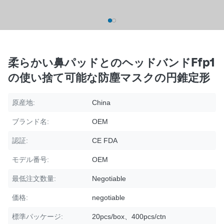
柔らかい鼻パッドとのヘッドバンドFfp1
の使い捨て可能な防塵マスクの円錐定形
原産地:
China
ブランド名:
OEM
認証:
CE FDA
モデル番号:
OEM
最低注文数量:
Negotiable
価格:
negotiable
標準パッケージ:
20pcs/box、400pcs/ctn