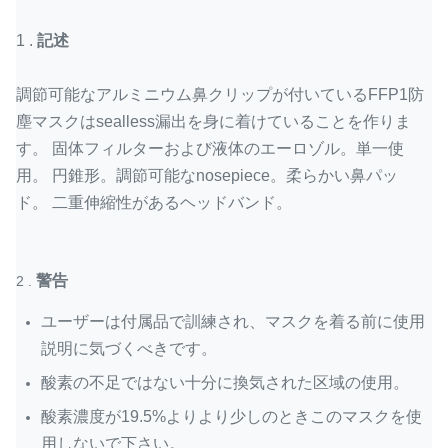
1 .
記述
調節可能なアルミニウム鼻クリップが付いているFFP1防
塵マスクはsealless漏出を身に着けていることを作りま
す。
固体フィルターおよび液体のエーロゾル。単一使
用。
円錐形。調節可能なnosepiece。柔らかい鼻パッ
ド。
二重伸縮性があるヘッドバンド。
警告
2 .
ユーザーは付属品で訓練され、マスクを着る前に使用
説明に気づくべきです。
酸素の不足ではない十分に換気された区域の使用。
酸素濃度が19.5%よりより少しのときこのマスクを使
用しないで下さい。