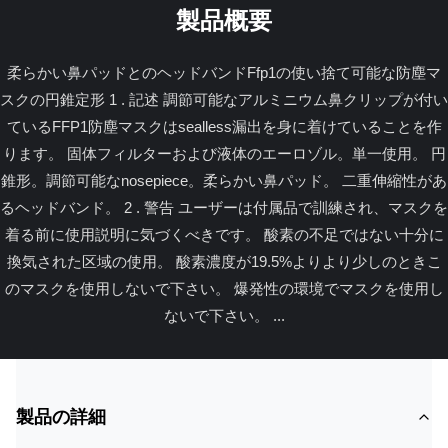
製品概要
柔らかい鼻パッドとのヘッドバンドFfp1の使い捨て可能な防塵マ
スクの円錐定形 1 . 記述 調節可能なアルミニウム鼻クリップが付い
ているFFP1防塵マスクはsealless漏出を身に着けていることを作
ります。 固体フィルターおよび液体のエーロゾル。単一使用。 円
錐形。調節可能なnosepiece。柔らかい鼻パッド。 二重伸縮性があ
るヘッドバンド。 2 . 警告 ユーザーは付属品で訓練され、マスクを
着る前に使用説明に気づくべきです。 酸素の不足ではない十分に
換気された区域の使用。 酸素濃度が19.5%よりより少しのときこ
のマスクを使用しないで下さい。 爆発性の環境でマスクを使用し
ないで下さい。 ...
製品の詳細