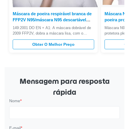
Máscara de poeira respirável branca de
Máscara N95
FFP2V N95/máscara N95 descartável
poeira prot
para o uso conveniente
de Eco para
149:2001 DO EN + A1: A máscara dobrável de
Máscara N95 d
2009 FFP2V, dobra a máscara lisa, com o
protetora pleg
certificado do CE aprovado Máscara dobrável de
pessoais Desc
FFP2V: Dobre o projeto liso, 12 partes pelo
Obter O Melhor Preço
Máscara prote
Ob
bloco, envolvido individualmente para cuidados
Materiais Teci
médicos. Dobre o projeto liso, empacotamento
fusão Período
melhorado; Comprima a economia do ...
líquido único 
...
Mensagem para resposta
rápida
Nome
*
E-mail
*