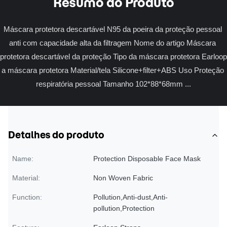
Resumo do Produto
Máscara protetora descartável N95 da poeira da proteção pessoal 
anti com capacidade alta da filtragem Nome do artigo Máscara 
protetora descartável da proteção Tipo da máscara protetora Earloop 
a máscara protetora Material/tela Silicone+filter+ABS Uso Proteção 
respiratória pessoal Tamanho 102*88*68mm ...
Detalhes do produto
Name:
Protection Disposable Face Mask
Material:
Non Woven Fabric
Function:
Pollution,Anti-dust,Anti-
pollution,Protection