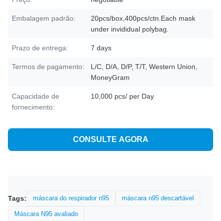
Embalagem padrão:
20pcs/box,400pcs/ctn.Each mask
under invididual polybag.
Prazo de entrega:
7 days
Termos de pagamento:
L/C, D/A, D/P, T/T, Western Union,
MoneyGram
Capacidade de
10,000 pcs/ per Day
fornecimento:
CONSULTE AGORA
Tags:
máscara do respirador n95
máscara n95 descartável
Máscara N95 avaliado