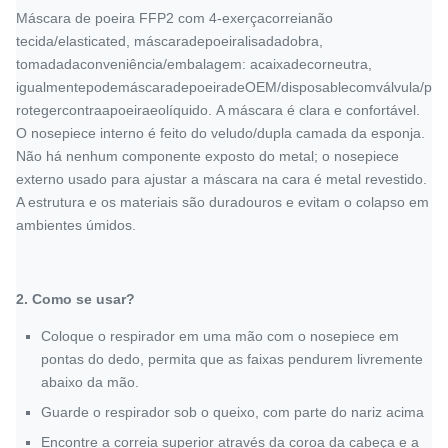
Máscara de poeira FFP2 com 4
-exerçacorreianão
tecida/elasticated, máscaradepoeiralisadadobra,
tomadadaconveniência/embalagem: acaixadecorneutra,
igualmentepodemáscaradepoeiradeOEM/disposablecomválvula/p
rotegercontraapoeiraeolíquido.
A máscara é clara e confortável.
O nosepiece interno é feito do veludo/dupla camada da esponja.
Não há nenhum componente exposto do metal; o nosepiece
externo usado para ajustar a máscara na cara é metal revestido.
A estrutura e os materiais são duradouros e evitam o colapso em
ambientes úmidos.
2.
Como se usar?
Coloque o respirador em uma mão com o nosepiece em
pontas do dedo, permita que as faixas pendurem livremente
abaixo da mão.
Guarde o respirador sob o queixo, com parte do nariz acima
Encontre a correia superior através da coroa da cabeça e a