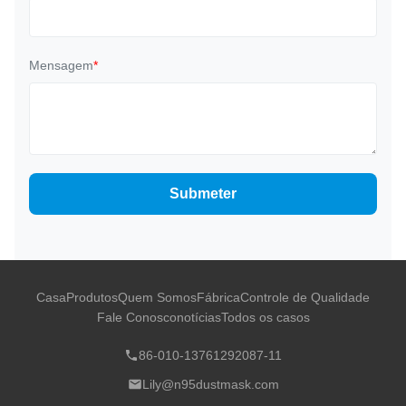
Mensagem
*
Submeter
Casa
Produtos
Quem Somos
Fábrica
Controle de Qualidade
Fale Conosco
notícias
Todos os casos
86-010-13761292087-11
Lily@n95dustmask.com