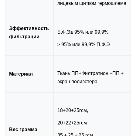
лицевым щитком гермошлема
Эффективность
Б.Ф.Э≥ 95% или 99,9%
фильтрации
≥ 95% или 99,9% П.Ф.Э
Ткань ПП+Филтратион +ПП +
Материал
экран полиэстера
18+20+25гсм,
20+22+25гсм
Вес грамма
35 + 25 + 25 гсм