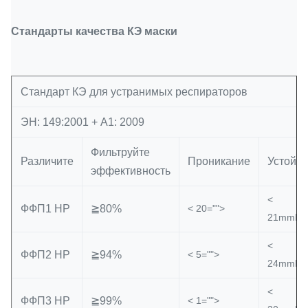
Стандарты качества КЭ маски
Стандарт КЭ для устранимых респираторов
ЭН: 149:2001 + А1: 2009
Фильтруйте
Различите
Проникание
Устойч
эффективность
<
ФФП1 НР
≧80%
< 20="">
21mmH=
<
ФФП2 НР
≧94%
< 5="">
24mmH=
<
ФФП3 НР
≧99%
< 1="">