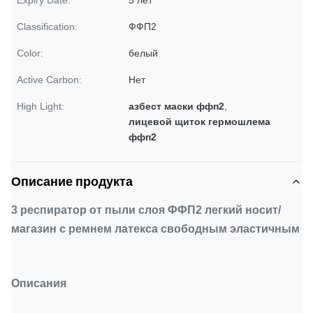
Expiry Date:
5 лет
Classification:
ФФП2
Color:
белый
Active Carbon:
Нет
High Light:
азбест маски ффп2
,
лицевой щиток гермошлема
ффп2
Описание продукта
3 респиратор от пыли слоя ФФП2 легкий носит/
магазин с ремнем латекса свободным эластичным
Описания