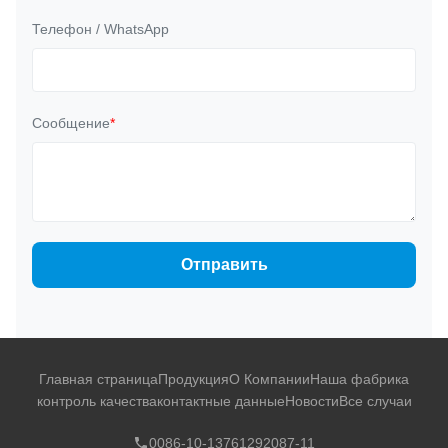
Телефон / WhatsApp
Сообщение
*
Отправить
Главная страница
Продукция
О Компании
Наша фабрика
контроль качества
контактные данные
Новости
Все случаи
0086-10-13761292087-11