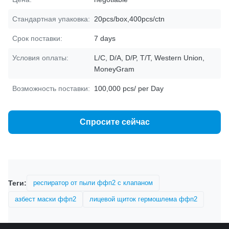
Стандартная упаковка:
20pcs/box,400pcs/ctn
Срок поставки:
7 days
Условия оплаты:
L/C, D/A, D/P, T/T, Western Union,
MoneyGram
Возможность поставки:
100,000 pcs/ per Day
Спросите сейчас
Теги:
респиратор от пыли ффп2 с клапаном
азбест маски ффп2
лицевой щиток гермошлема ффп2