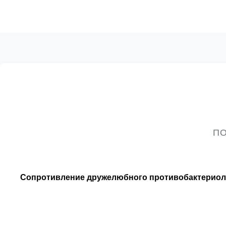
ПО
Сопротивление дружелюбного противобактериоло