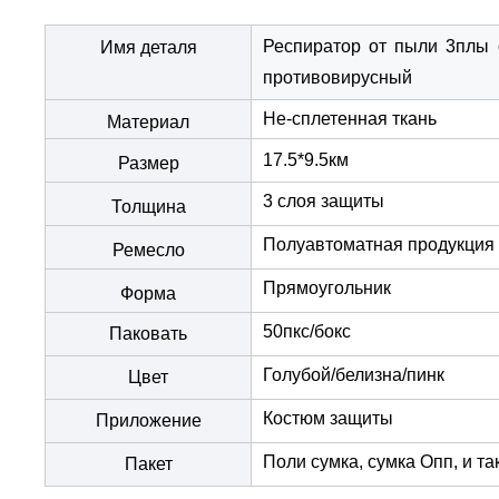
Респиратор от пыли 3плы 
Имя деталя
противовирусный
Не-сплетенная ткань
Материал
17.5*9.5км
Размер
3 слоя защиты
Толщина
Полуавтоматная продукция
Ремесло
Прямоугольник
Форма
50пкс/бокс
Паковать
Голубой/белизна/пинк
Цвет
Костюм защиты
Приложение
Поли сумка, сумка Опп, и та
Пакет