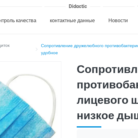
Didactic
нтроль качества
контактные данные
Новости
щиток
Сопротивление дружелюбного противобактерио
удобное
Сопротивл
противоба
лицевого 
низкое ды