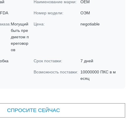
ай
Наименование марки:
OEM
 FDA
Номер модели:
ОЭМ
аказа:
Могущий
Цена:
negotiable
быть пре
дметом п
ереговор
ов
обка
Срок поставки:
7 дней
Возможность поставки:
10000000 ПКС в м
есяц
СПРОСИТЕ СЕЙЧАС