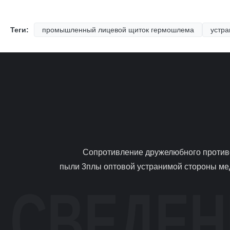
Теги:
промышленный лицевой щиток гермошлема
устра
                Сопротивление дружелюбного противобактериологического лицевого щитка гермошлема кожи низкое дыша удобное Имя деталя Респиратор от 
пыли 3плы оптовой устранимой стороны мед