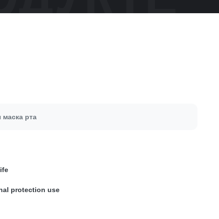
 маска рта
ife
nal protection use