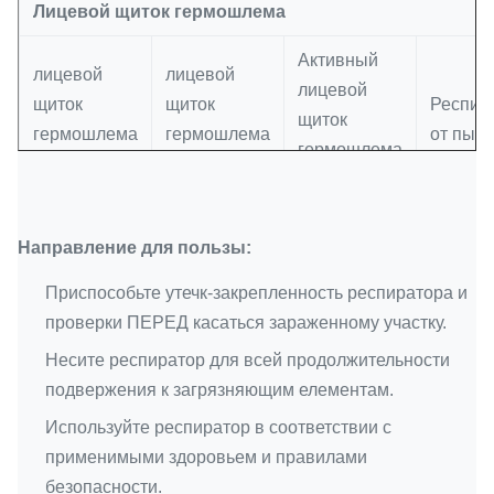
Лицевой щиток гермошлема
Активный
лицевой
лицевой
лицевой
щиток
щиток
Респир
щиток
гермошлема
гермошлема
от пыл
гермошлема
3Плы
4Плы
углерода
Лицевой
Лицево
ФФП1,
Направление для пользы:
щиток
щиток
Маска Н95
ФФП2,
гермошлема
гермош
Приспособьте утечк-закрепленность респиратора и
маска ФФП3
с экраном
для дет
проверки ПЕРЕД касаться зараженному участку.
Несите респиратор для всей продолжительности
Маска с
Маска с
Маска БФЭ
Маска 
подвержения к загрязняющим елементам.
Эарлооп
связью
>95%
>95%
Используйте респиратор в соответствии с
применимыми здоровьем и правилами
безопасности.