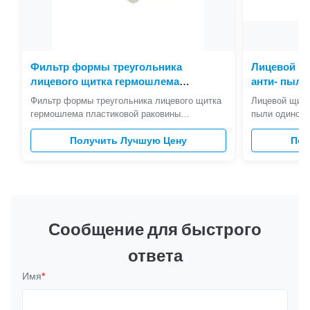
Фильтр формы треугольника
Лицевой щ
лицевого щитка гермошлема
анти- пыли
пластиковой раковины
щиток герм
Фильтр формы треугольника лицевого щитка
Лицевой щито
противобактериологический не
с клапаном
гермошлема пластиковой раковины
пыли одиночн
сплетенный меняемый
противобактериологический не сплетенный
Н95 не раздр
меняемый Стандартное сравнение:
Получить Лучшую Цену
• Высокая эф
Пол
Стандартный Тип тестов Эффективность
& органическ
фильтрации Проникание Сопротивление
оформление и
вдыхания Подача теста Частица теста ЭН149
хорошего фит
ФФП1 ≥80% 20% 21мм Х2О 95Л/Мин
легкую для то
НаКл&ДОП ...
Сообщение для быстрого
ответа
Имя
*