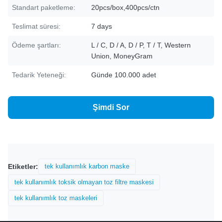
Standart paketleme:
20pcs/box,400pcs/ctn
Teslimat süresi:
7 days
Ödeme şartları:
L / C, D / A, D / P, T / T, Western
Union, MoneyGram
Tedarik Yeteneği:
Günde 100.000 adet
Şimdi Sor
Etiketler:
tek kullanımlık karbon maske
tek kullanımlık toksik olmayan toz filtre maskesi
tek kullanımlık toz maskeleri