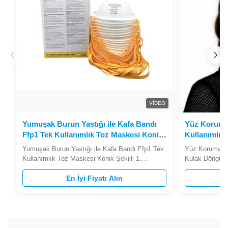
VIDEO
Yumuşak Burun Yastığı ile Kafa Bandı
Yüz Koruma
Ffp1 Tek Kullanımlık Toz Maskesi Konik
Kullanımlık
Şekilli
Toz 65 Gsm
Yumuşak Burun Yastığı ile Kafa Bandı Ffp1 Tek
Yüz Koruması 
Kullanımlık Toz Maskesi Konik Şekilli 1.
Kulak Döngü M
Açıklamalar Ayarlanabilir alüminyum burun
Açıklaması: E
klipsli FFP1 Toz Maskesi, daha fazla
En İyi Fiyatı Alın
elastik kordon
sızdırmazlık sağlar. Katı ve sıvı aerosolleri
köprüsü: Yüz ş
filtreler. Tek kullanımlık. Konik şekil.
önleyin Space 
Ayarlanabilir burunluk. Yumuşak burun pedi. ...
oda yapın ve d