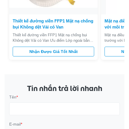
Thiết kế đường viền FFP1 Mặt nạ chống
Mặt nạ điều
bụi Không dệt Vải có Van
với môi trư
Thiết kế đường viền FFP1 Mặt nạ chống bụi
Mặt nạ điều c
Không dệt Vải có Van Ưu điểm Lớp ngoài bằng
trường với bọ
Polypropylen (PP) cung cấp lớp lót mịn màng và
độc Mặt nạ bả
tránh các sợi lỏng lẻo. Con dấu rìa nổi tránh lớp
Nhận Được Giá Tốt Nhất
Mặt nạ hô hấp 
Nhậ
mở mịn xung quanh các cạnh. Headstrap cao su
& nhiễm trùng
tổng hợp miễn phí latex. Thiết kế đường viền
thiện với môi 
đảm bảo khả năng tương th...
Mặt nạ hết hạn
Tin nhắn trả lời nhanh
Tên
*
E-mail
*