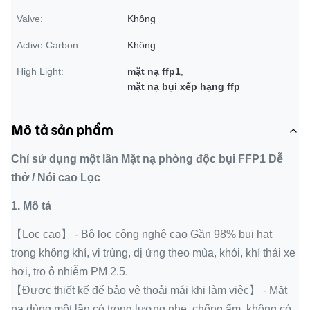
Valve:
Không
Active Carbon:
Không
High Light:
mặt nạ ffp1
,
mặt nạ bụi xếp hạng ffp
Mô tả sản phẩm
Chỉ sử dụng một lần Mặt nạ phòng độc bụi FFP1 Dễ
thở / Nói cao Lọc
1.
Mô tả
【Lọc cao】 - Bộ lọc công nghệ cao Gần 98% bụi hạt
trong không khí, vi trùng, dị ứng theo mùa, khói, khí thải xe
hơi, tro ô nhiễm PM 2.5.
【Được thiết kế để bảo vệ thoải mái khi làm việc】 - Mặt
nạ dùng một lần có trọng lượng nhẹ, chống ẩm, không có