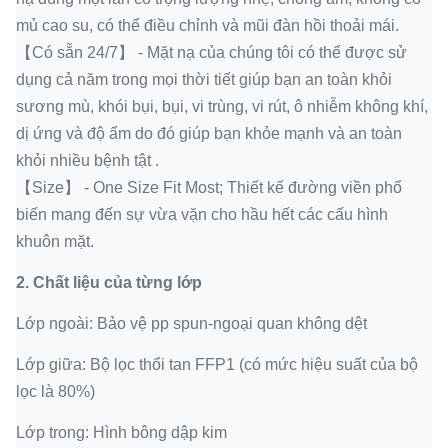
mủ cao su, có thể điều chỉnh và mũi đàn hồi thoải mái.
【Có sẵn 24/7】 - Mặt nạ của chúng tôi có thể được sử
dụng cả năm trong mọi thời tiết giúp bạn an toàn khỏi
sương mù, khói bụi, bụi, vi trùng, vi rút, ô nhiễm không khí,
dị ứng và độ ẩm do đó giúp bạn khỏe mạnh và an toàn
khỏi nhiều bệnh tật .
【Size】 - One Size Fit Most;
Thiết kế đường viền phổ
biến mang đến sự vừa vặn cho hầu hết các cấu hình
khuôn mặt.
2.
Chất liệu của từng lớp
Lớp ngoài: Bảo vệ pp spun-ngoại quan không dệt
Lớp giữa: Bộ lọc thổi tan FFP1 (có mức hiệu suất của bộ
lọc là 80%)
Lớp trong: Hình bông dập kim