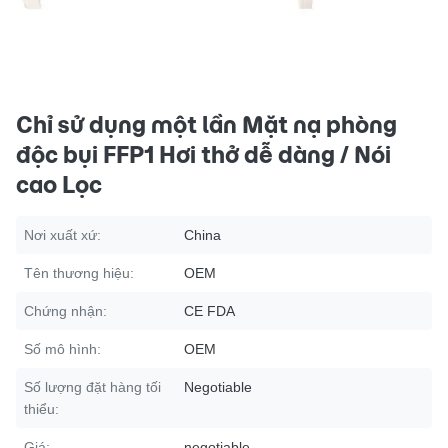
Chỉ sử dụng một lần Mặt nạ phòng
độc bụi FFP1 Hơi thở dễ dàng / Nói
cao Lọc
Nơi xuất xứ:
China
Tên thương hiệu:
OEM
Chứng nhận:
CE FDA
Số mô hình:
OEM
Số lượng đặt hàng tối
Negotiable
thiểu:
Giá:
negotiable