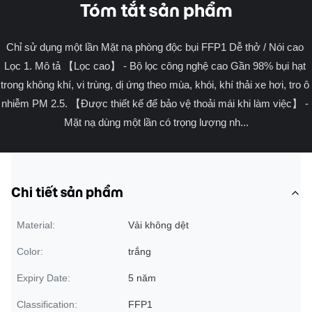
Tóm tắt sản phẩm
Chỉ sử dụng một lần Mặt nạ phòng độc bụi FFP1 Dễ thở / Nói cao 
Lọc 1. Mô tả 【Lọc cao】 - Bộ lọc công nghệ cao Gần 98% bụi hạt 
trong không khí, vi trùng, dị ứng theo mùa, khói, khí thải xe hơi, tro ô 
nhiễm PM 2.5. 【Được thiết kế để bảo vệ thoải mái khi làm việc】 - 
Mặt nạ dùng một lần có trọng lượng nh...
Chi tiết sản phẩm
Material:
Vải không dệt
Color:
trắng
Expiry Date:
5 năm
Classification:
FFP1