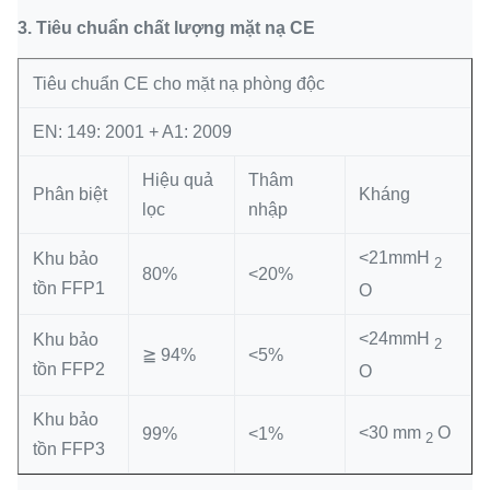
3.
Tiêu chuẩn chất lượng mặt nạ CE
Tiêu chuẩn CE cho mặt nạ phòng độc
EN: 149: 2001 + A1: 2009
Hiệu quả
Thâm
Phân biệt
Kháng
lọc
nhập
<21mmH
Khu bảo
2
80%
<20%
tồn FFP1
O
<24mmH
Khu bảo
2
≧ 94%
<5%
tồn FFP2
O
Khu bảo
<30 mm
O
99%
<1%
2
tồn FFP3