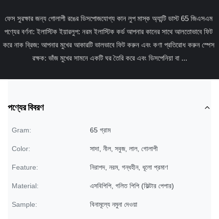
ফেস সুরক্ষার জন্য গোলাপী রঙের ডিসপোজযোগ্য কান লুপ মাস্ক অ্যান্টি ডাস্ট 65 জিএসএম 
পণ্যের বর্ণনা: ইলাস্টিক ইয়ারলুপ: নরম ইলাস্টিক কর্ড আপনার কানের সাথে আলতোভাবে ফিট 
করে নাক ব্রিজ: আপনার মুখের আকারটি ভালভাবে ফিট করুন এবং কণা প্রতিরোধ করুন স্পেস 
রক্ষক: ভাঁজ মুখের সামনে একটি ঘর তৈরি করে এবং ডিসপেনিয়া বা ...
পণ্যের বিবরণ
Gram:
65 গ্রাম
Color:
সাদা, নীল, সবুজ, লাল, গোলাপী
Feature:
নিরাপদ, নরম, গন্ধহীন, ধূলো প্রমাণ
Material:
এসবিপিপি, গলিত পিপি (ফিল্টার পেপার)
Sample:
বিনামূল্যে নমুনা দেওয়া