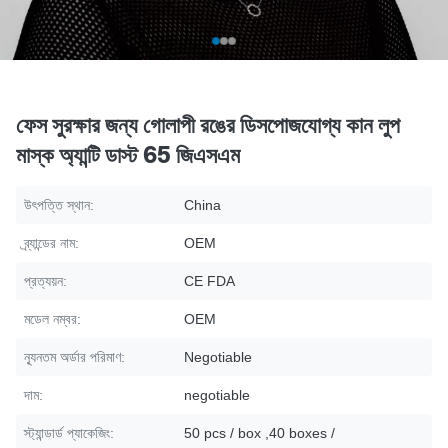
ফেস সুরক্ষার জন্য গোলাপী রঙের ডিসপোজযোগ্য কান লুপ
মাস্ক অ্যান্টি ডাস্ট 65 জিএসএম
উৎপত্তি স্থান:
China
ব্র্যান্ডের নাম:
OEM
প্রত্যয়ন:
CE FDA
মডেল নম্বর:
OEM
ন্যূনতম অর্ডার পরিমাণ:
Negotiable
দাম:
negotiable
স্ট্যান্ডার্ড প্যাকেজিং:
50 pcs / box ,40 boxes /