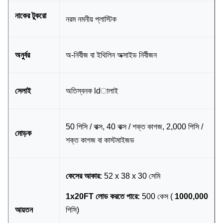
নাকের টুকরো
নরম নমনীয় প্লাস্টিক
অনুর্বর
অ-নির্বীজ বা ইথিলিন অক্সাইড নির্বীজন
সেলাই
অতিস্বনক ldালাই
50 পিসি / বাক্স, 40 বাক্স / শক্ত কাগজ, 2,000 পিসি /
মোড়ক
শক্ত কাগজ বা কাস্টমাইজড
কেসের আকার:
52 x 38 x 30 সেমি
1x20FT লোড করতে পারে:
500 কেস (
1000,000
আয়তন
পিসি)