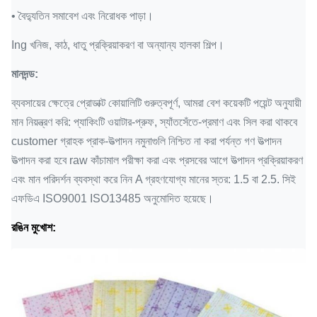
• বৈদ্যুতিন সমাবেশ এবং নিরোধক পাড়া।
Ing খনিজ, কাঠ, ধাতু প্রক্রিয়াকরণ বা অন্যান্য হালকা শিল্প।
মানদন্ড:
ব্যবসায়ের ক্ষেত্রে প্রোডাক্ট কোয়ালিটি গুরুত্বপূর্ণ, আমরা বেশ কয়েকটি পয়েন্ট অনুযায়ী
মান নিয়ন্ত্রণ করি: প্যাকিংটি ওয়াটার-প্রুফ, স্যাঁতসেঁতে-প্রমাণ এবং সিল করা থাকবে
customer গ্রাহক প্রাক-উত্পাদন নমুনাগুলি নিশ্চিত না করা পর্যন্ত গণ উত্পাদন
উত্পাদন করা হবে raw কাঁচামাল পরীক্ষা করা এবং প্রসবের আগে উত্পাদন প্রক্রিয়াকরণ
এবং মান পরিদর্শন ব্যবস্থা করে নিন A গ্রহণযোগ্য মানের স্তর: 1.5 বা 2.5. সিই
এফডিএ ISO9001 ISO13485 অনুমোদিত হয়েছে।
রঙিন মুখোশ: