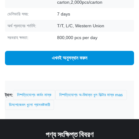
carton,2,000pcs/carton
ডেলিভারি সময়:
7 days
অর্থ প্রদানের শর্তাদি:
T/T, L/C, Western Union
সরবরাহ ক্ষমতা:
800,000 pcs per day
এখনই অনুসন্ধান করুন
ট্যাগ:
নিষ্পত্তিযোগ্য কার্বন মাস্ক
নিষ্পত্তিযোগ্য অ-বিষাক্ত ধুল ফিল্টার মাস্ক mas
ডিসপোজেবল ধুলো শ্বাসকষ্টকারী
পণ্য সংক্ষিপ্ত বিবরণ