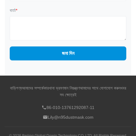
বার্তা
*
জমা দিন
বাড়ি
পণ্য
আমাদের সম্পর্কে
কারখানা ভ্রমণ
মান নিয়ন্ত্রণ
আমাদের সাথে যোগাযোগ করুন
খবর
সব ক্ষেত্রেই
86-010-13761292087-11
Lily@n95dustmask.com
© 2026 Beijing Global Dowin Technology CO.,LTD. All Rights Reserved.