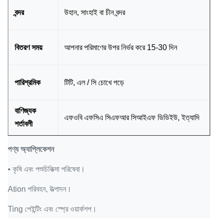
বন্দর
উহান, সাংহাই বা চীন বন্দর
বিতরণ সময়
আপনার পরিমাণের উপর নির্ভর করে 15-30 দিন
পারিশ্রমিক
টিটি, এল / সি চোখে পড়ে
বাণিজ্যক
এফওবি এফসিএ সিএফআর সিআইএফ ডিডিইউ, ইত্যাদি
শর্তাবলী
পণ্য অ্যাপ্লিকেশন
• কৃষি এবং পশুচিকিত্সা পরিষেবা।
Ation পরিবহন, উত্পাদন।
Ting পেইন্টিং এবং স্প্রে ওয়ার্কশপ।