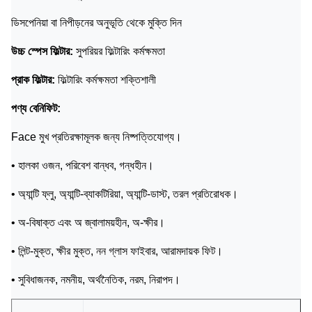
ডিসপেনিয়া বা নিপীড়নের অনুভূতি থেকে মুক্তি দিন
উচ্চ স্পেস ফিল্টার:
সুপরিয়র ফিল্টারিং কর্মক্ষমতা
প্রাক ফিল্টার:
ফিল্টারিং কর্মক্ষমতা শক্তিশালী
পণ্য বেনিফিট:
Face মুখ প্রতিরক্ষামূলক জন্য নিষ্পত্তিযোগ্য।
• হালকা ওজন, পরিবেশ বান্ধব, গন্ধহীন।
• অ্যান্টি ফ্লু, অ্যান্টি-ব্যাকটিরিয়া, অ্যান্টি-ডাস্ট, তরল প্রতিরোধক।
• অ-বিষাক্ত এবং অ জ্বালাময়হীন, অ-ক্ষীর।
• লিন্ট-মুক্ত, ক্ষীর মুক্ত, নন গ্লাস ফাইবার, আরামদায়ক ফিট।
• সুবিধাজনক, নমনীয়, অর্থনৈতিক, নরম, নিরাপদ।