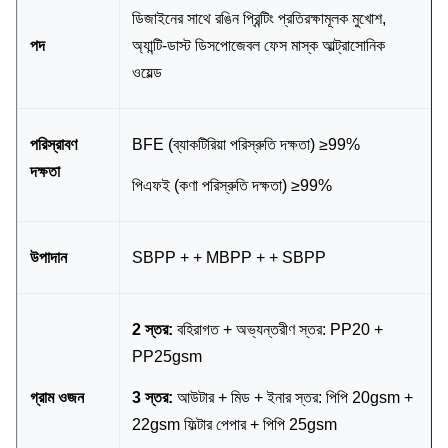
ডিজাইনের সাথে রঙিন প্রিন্টিং প্রতিরক্ষামূলক মুখোশ,
পদ
অ্যান্টি-ডাস্ট ডিসপোজেবল ফেস মাস্ক আল্ট্রাসোনিক
ওয়েল্ড
পরিস্রাবণ
BFE (ব্যাকটিরিয়া পরিস্রুতি দক্ষতা) ≥99%
দক্ষতা
পিএফই (কণা পরিস্রুতি দক্ষতা) ≥99%
উপাদান
SBPP + + MBPP + + SBPP
2 স্তর:
বহিরাগত + অভ্যন্তরীণ স্তর: PP20 +
PP25gsm
গ্রাম ওজন
3 স্তর:
আউটার + মিড + ইনার স্তর: পিপি 20gsm +
22gsm ফিল্টার পেপার + পিপি 25gsm