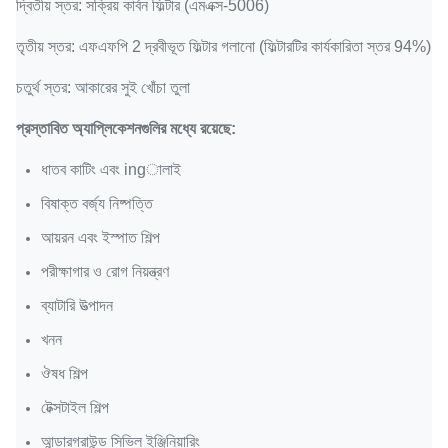
দ্বিতীয় স্তর: সক্রিয় কার্বন ফিল্টার (এমএক্স-5006)
তৃতীয় স্তর: এফএফপি 2 দ্রবীভূত ফিল্টার গলানো (ফিল্টারটির কার্যকারিতা স্তর 94%)
চতুর্থ স্তর: আকারের সুই খোঁচা তুলা
প্রস্তাবিত অ্যাপ্লিকেশনগুলির মধ্যে রয়েছে:
ধাতব কাটিং এবং ingালাই
বিষাক্ত বর্জ্য নিষ্পত্তি
আয়রন এবং ইস্পাত শিল্প
পরীক্ষাগার ও রোগ নিয়ন্ত্রণ
ব্যাটারি উত্পাদন
খনন
ঔষধ শিল্প
টেক্সটাইল শিল্প
আন্ডারগ্রাউন্ড সিভিল ইঞ্জিনিয়ারিং