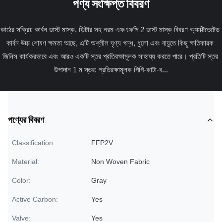
পণ্য সংক্ষিপ্ত বিবরণ
কাঠের সক্রিয় কার্বন ডাস্ট মাস্ক, ফিল্টার সহ নরম এফএফপি 2 ডাস্ট মাস্ক বিবরণ অ্যাক্টিভেটেড 
কার্বন উচ্চ শোষণ ক্ষমতা আছে, এটি অশ্লীল ঘৃণ্য গন্ধ, ধুলো এবং বায়ুতে কিছু ক্ষতিকারক 
জিনিস কার্যকরভাবে এবং আরও একটি স্তর প্রতিরক্ষামূলক সাহায্য করতে পারে। প্রতিটি স্তর 
উপাদান 1 ম স্তর: প্রতিরক্ষামূলক পিপি-কাটা-ব...
পণ্যের বিবরণ
Classification:
FFP2V
Material:
Non Woven Fabric
Color:
Gray
Active Carbon:
Yes
Valve:
Yes