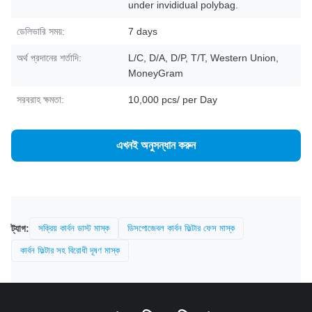
under invididual polybag.
ডেলিভারি সময়:
7 days
অর্থ প্রদানের শর্তাদি:
L/C, D/A, D/P, T/T, Western Union,
MoneyGram
সরবরাহ ক্ষমতা:
10,000 pcs/ per Day
এখনই অনুসন্ধান করুন
ট্যাগ:
সক্রিয় কার্বন ডাস্ট মাস্ক
ডিসপোজেবল কার্বন ফিল্টার ফেস মাস্ক
কার্বন ফিল্টার সহ বিরোধী দূষণ মাস্ক