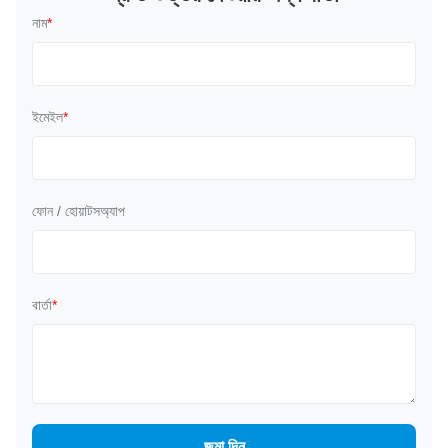
নাম
*
ইমেইল
*
ফোন / হোয়াটসঅ্যাপ
বার্তা
*
জমা দিন