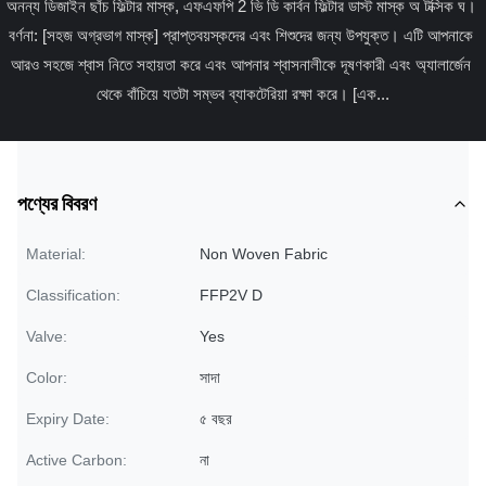
অনন্য ডিজাইন ছাঁচ ফিল্টার মাস্ক, এফএফপি 2 ভি ডি কার্বন ফিল্টার ডাস্ট মাস্ক অ টক্সিক ঘ। 
বর্ণনা: [সহজ অগ্রভাগ মাস্ক] প্রাপ্তবয়স্কদের এবং শিশুদের জন্য উপযুক্ত। এটি আপনাকে 
আরও সহজে শ্বাস নিতে সহায়তা করে এবং আপনার শ্বাসনালীকে দূষণকারী এবং অ্যালার্জেন 
থেকে বাঁচিয়ে যতটা সম্ভব ব্যাকটেরিয়া রক্ষা করে। [এক...
পণ্যের বিবরণ
Material:
Non Woven Fabric
Classification:
FFP2V D
Valve:
Yes
Color:
সাদা
Expiry Date:
৫ বছর
Active Carbon:
না