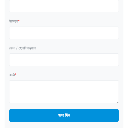
ইমেইল
*
ফোন / হোয়াটসঅ্যাপ
বার্তা
*
জমা দিন