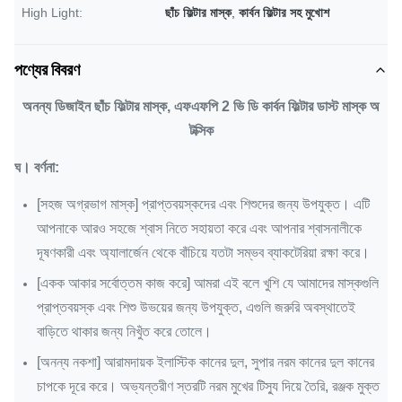
High Light:
ছাঁচ ফিল্টার মাস্ক
,
কার্বন ফিল্টার সহ মুখোশ
পণ্যের বিবরণ
অনন্য ডিজাইন ছাঁচ ফিল্টার মাস্ক, এফএফপি 2 ভি ডি কার্বন ফিল্টার ডাস্ট মাস্ক অ
টক্সিক
ঘ।
বর্ণনা:
[সহজ অগ্রভাগ মাস্ক] প্রাপ্তবয়স্কদের এবং শিশুদের জন্য উপযুক্ত।
এটি
আপনাকে আরও সহজে শ্বাস নিতে সহায়তা করে এবং আপনার শ্বাসনালীকে
দূষণকারী এবং অ্যালার্জেন থেকে বাঁচিয়ে যতটা সম্ভব ব্যাকটেরিয়া রক্ষা করে।
[একক আকার সর্বোত্তম কাজ করে] আমরা এই বলে খুশি যে আমাদের মাস্কগুলি
প্রাপ্তবয়স্ক এবং শিশু উভয়ের জন্য উপযুক্ত, এগুলি জরুরি অবস্থাতেই
বাড়িতে থাকার জন্য নিখুঁত করে তোলে।
[অনন্য নকশা] আরামদায়ক ইলাস্টিক কানের দুল, সুপার নরম কানের দুল কানের
চাপকে দূরে করে।
অভ্যন্তরীণ স্তরটি নরম মুখের টিস্যু দিয়ে তৈরি, রঞ্জক মুক্ত