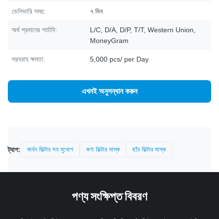
ডেলিভারি সময়:
৭ দিন
অর্থ প্রদানের শর্তাদি:
L/C, D/A, D/P, T/T, Western Union,
MoneyGram
সরবরাহ ক্ষমতা:
5,000 pcs/ per Day
এখনই অনুসন্ধান করুন
ট্যাগ:
কার্বন ফিল্টার সহ মুখোশ
কণা ফিল্টার মাস্ক
ছাঁচ ফিল্টার মাস্ক
পণ্য সংক্ষিপ্ত বিবরণ