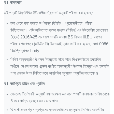
ঘ।
সাক্ষ্যদান
এই পণ্যটি নিম্নলিখিত ইউরোপীয় স্ট্যান্ডার্ড অনুযায়ী পরীক্ষা করা হয়েছে:
কণা থেকে রক্ষা করতে অর্ধ মাস্ক ফিল্টারিং।
প্রয়োজনীয়তা, পরীক্ষা,
চিহ্নিতকরণ। এটি ব্যক্তিগত সুরক্ষা সরঞ্জাম (পিপিই) এর ইউরোপীয় রেগুলেশন
(ইইউ) 2016/425 এর সাথে সম্মতি জানায় BS বিভাগ III.EU ধরণের
পরীক্ষার শংসাপত্র (মডিউল বি) বিএসআই দ্বারা জারি করা হয়েছে, not 0086
বিজ্ঞপ্তিপ্রাপ্ত body
পিপিই অভ্যন্তরীণ উত্পাদন নিয়ন্ত্রণের সাথে সাথে বিএসআইয়ের তদারকির
অধীনে এনএক্স সপ্তম এন্ডেক্স প্রণীত অভ্যন্তরীণ উত্পাদন নিয়ন্ত্রণ এবং তদারকি
পণ্য চেকের উপর ভিত্তি করে আনুষ্ঠানিক মূল্যায়ন পদ্ধতির সাপেক্ষে n
ঘ।
সমাপ্তির তারিখ এবং প্যাকিং
স্টোরেজ নির্দেশাবলী অনুযায়ী রক্ষণাবেক্ষণ করা হলে পণ্যটি কারখানার তারিখ থেকে
5 বছর পর্যন্ত ব্যবহার করা যেতে পারে।
ডিসপোজেবল শ্বাস প্রশ্বাসের ব্যবহারকারীদের ম্যানুয়াল ইন দিয়ে আকর্ষণীয়