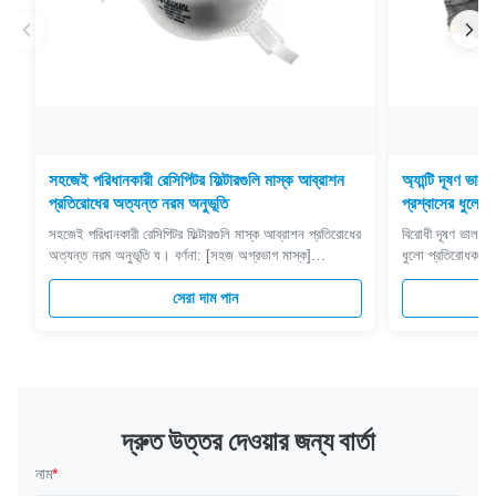
সহজেই পরিধানকারী রেসিপিটর ফিল্টারগুলি মাস্ক আব্রাশন
অ্যান্টি দূষণ ভাল
প্রতিরোধের অত্যন্ত নরম অনুভূতি
প্রশ্বাসের ধুলো 
সহজেই পরিধানকারী রেসিপিটর ফিল্টারগুলি মাস্ক আব্রাশন প্রতিরোধের
বিরোধী দূষণ ভালভ মু
অত্যন্ত নরম অনুভূতি ঘ। বর্ণনা: [সহজ অগ্রভাগ মাস্ক]
ধুলো প্রতিরোধক ঘ। 
প্রাপ্তবয়স্কদের এবং শিশুদের জন্য উপযুক্ত। এটি আপনাকে আরও
স্ট্যান্ডার্ড অনুয
সহজে শ্বাস নিতে সহায়তা করে এবং আপনার শ্বাসনালীকে দূষণকারী
সেরা দাম পান
2009. শ্বাস প্রশ্ব
এবং অ্যালার্জেন থেকে বাঁচিয়ে যতটা সম্ভব ব্যাকটেরিয়া রক্ষা করে।
করতে অর্ধ মাস্ক ফিল্
[একক ...
দ্রুত উত্তর দেওয়ার জন্য বার্তা
নাম
*