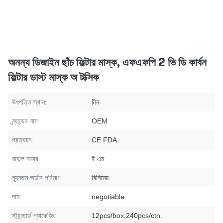
অনন্য ডিজাইন ছাঁচ ফিল্টার মাস্ক, এফএফপি 2 ভি ডি কার্বন
ফিল্টার ডাস্ট মাস্ক অ টক্সিক
উৎপত্তি স্থান:
চীন
ব্র্যান্ডের নাম:
OEM
প্রত্যয়ন:
CE FDA
মডেল নম্বর:
ই এম
ন্যূনতম অর্ডার পরিমাণ:
বিনিমেয়
দাম:
negotiable
স্ট্যান্ডার্ড প্যাকেজিং:
12pcs/box,240pcs/ctn.