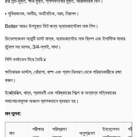
Int লিন্ট-মুক্ত, ক্ষীর মুক্ত, গ্লাসফাইবার মুক্ত, আরামদায়ক ফিট।
• সুবিধাজনক, নমনীয়, অর্থনৈতিক, নরম, নিরাপদ।
Better আরও উপযুক্ত ফিট জন্য অ্যাডজাস্টেবল নাক পিস।
ডিভোপজেবল অ্যান্টি ডাস্ট মাস্ক, অ্যাডজাস্টেড নাক ক্লিপ এবং ইলাস্টিক মাথার
স্ট্র্যাপ সহ ভালভ, 3/4-প্লাই, সাদা।
পিপি ননউভেন দিয়ে তৈরি x
ক্ষতিকারক ডাস্টস, ধোঁয়াশা, বাষ্প এবং গ্যাস নিঃসরণ থেকে পরিধানকারীকে রক্ষা
করুন।
ইলেক্ট্রনিক্স, খাদ্য, প্রসাধনী এবং পরিষ্কারের শিল্পে বা অন্যান্য সত্যিকারের
সমালোচনামূলক অঞ্চলে ব্যাপকভাবে ব্যবহৃত হয়।
মান তুলনা:
পরীক্ষার
পরিস্রাবণ
ইনহেলেশন
পরীক্ষ
মান
অনুপ্রবেশ