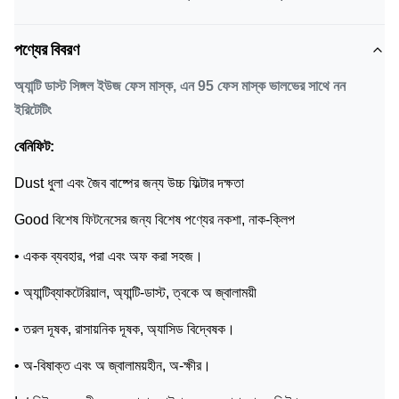
পণ্যের বিবরণ
অ্যান্টি ডাস্ট সিঙ্গল ইউজ ফেস মাস্ক, এন 95 ফেস মাস্ক ভালভের সাথে নন
ইরিটেটিং
বেনিফিট:
Dust ধুলা এবং জৈব বাষ্পের জন্য উচ্চ ফিল্টার দক্ষতা
Good বিশেষ ফিটনেসের জন্য বিশেষ পণ্যের নকশা, নাক-ক্লিপ
• একক ব্যবহার, পরা এবং অফ করা সহজ।
• অ্যান্টিব্যাকটেরিয়াল, অ্যান্টি-ডাস্ট, ত্বকে অ জ্বালাময়ী
• তরল দূষক, রাসায়নিক দূষক, অ্যাসিড বিদ্বেষক।
• অ-বিষাক্ত এবং অ জ্বালাময়হীন, অ-ক্ষীর।