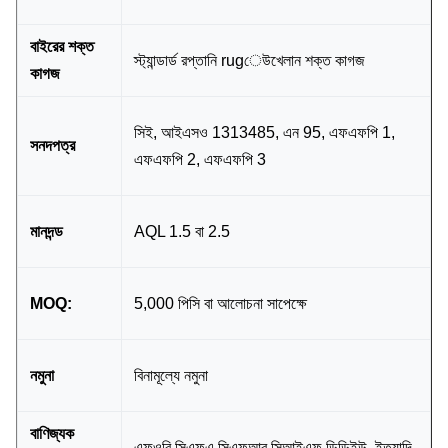
বাইরের শক্ত
স্ট্যান্ডার্ড রপ্তানি rugেউখেলান শক্ত কাগজ
কাগজ
সিই, আইএসও 1313485, এন 95, এফএফপি 1,
সনদপত্র
এফএফপি 2, এফএফপি 3
মানদন্ড
AQL 1.5 বা 2.5
MOQ:
5,000 পিসি বা আলোচনা সাপেক্ষে
নমুনা
বিনামূল্যে নমুনা
বাণিজ্যক
এফওবি সিএফএ সিএফআর সিআইএফ ডিডিইউ, ইত্যাদি