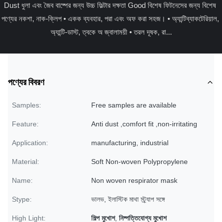
Dust ধুলা এবং জৈব বাষ্পের জন্য উচ্চ ফিল্টার দক্ষতা Good বিশেষ ফিটনেসের জন্য বিশেষ 
পণ্যের নকশা, নাক-ক্লিপ • একক ব্যবহার, পরা এবং অফ করা সহজ। • অ্যান্টিব্যাকটেরিয়াল, 
অ্যান্টি-ডাস্ট, ত্বকে অ জ্বালাময়ী • তরল দূষক, রা...
পণ্যের বিবরণ
Samples:
Free samples are available
Feature:
Anti dust ,comfort fit ,non-irritating
Application:
manufacturing, industrial
Material:
Soft Non-woven Polypropylene
Name:
Non woven respirator mask
Stype:
ভালভ, ইলাস্টিক মাথা স্ট্র্যাপ সঙ্গে
High Light:
শিল্প মুখোশ
,
নিষ্পত্তিযোগ্য মুখোশ