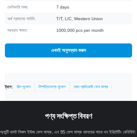
ডেলিভারি সময়:
7 days
অর্থ প্রদানের শর্তাদি:
T/T, L/C, Western Union
সরবরাহ ক্ষমতা:
1000,000 pcs per month
এখনই অনুসন্ধান করুন
ট্যাগ:
শিল্প মুখোশ
নিষ্পত্তিযোগ্য মুখোশ
তরল প্রতিরোধী ফেস মাস্ক
পণ্য সংক্ষিপ্ত বিবরণ
অ্যান্টি ডাস্ট সিঙ্গল ইউজ ফেস মাস্ক, এন 95 ফেস মাস্ক ভালভের সাথে নন ইরিটেটিং বেনিফিট: 