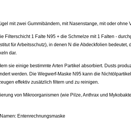
bügel mit zwei Gummibändern, mit Nasenstange, mit oder ohne Ve
ilterschicht 1 Falte N95 + die Schmelze mit 1 Falten - durc
 für Arbeitsschutz), in denen N die Abdeckfolien bedeutet, die, 
eln dar.
sie einige bestimmte Arten Partikel absorbiert. Dusts produzi
dert werden. Die Wegwerf-Maske N95 kann die Nichtölpartikel auc
ugen effektiv zusätzlich filtern und zu reinigen.
erung von Mikroorganismen (wie Pilze, Anthrax und Mykobakterien
n Namen: Entenrechnungsmaske