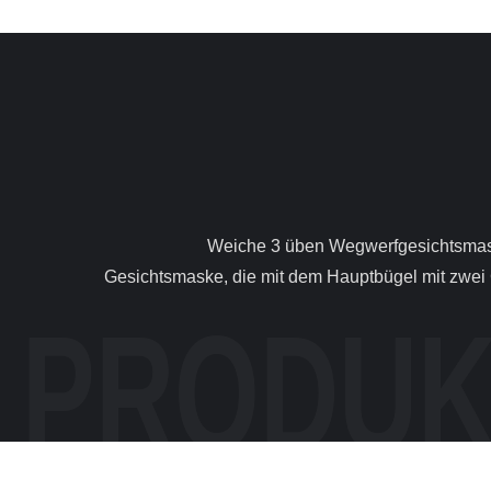
                Weiche 3 üben Wegwerfgesichtsmaske, Asbest-Atemschutzmaske für malende/Sprühwerkstatt aus Produktbeschreibungen: 3/4-Player faltete die 
Gesichtsmaske, die mit dem Hauptbügel mit zwei