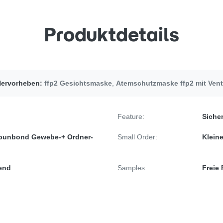
Produktdetails
ervorheben:
ffp2 Gesichtsmaske
,
Atemschutzmaske ffp2 mit Vent
Feature:
Sicher
 Spunbond Gewebe-+ Ordner-
Small Order:
Klein
kend
Samples:
Freie