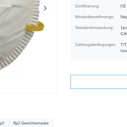
Zertifizierung:
CE
Mindestbestellmenge:
Neg
Standardverpackung:
1pc
C/K
Zahlungsbedingungen:
T/T
Uni
fp2
ffp2 Gesichtsmaske