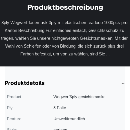
Produktbeschreibung
3ply Wegwerf-facemask 3ply mit elastischem earloop 1000pcs pro 
Karton Beschreibung Für einfaches einfach, Gesichtsschutz zu 
tragen, wählen Sie unsere nichtgewebten Gesichtsmasken. Mit der 
Wahl von Schleifen oder von Bindung, die sich zurück plus drei 
Farben befestigt, um von zu wählen, sind Sie ...
Produktdetails
Product:
Wegwerf3ply gesichtsmaske
Ply:
3 Falte
Feature:
Umweltfreundlich
Style:
earloop