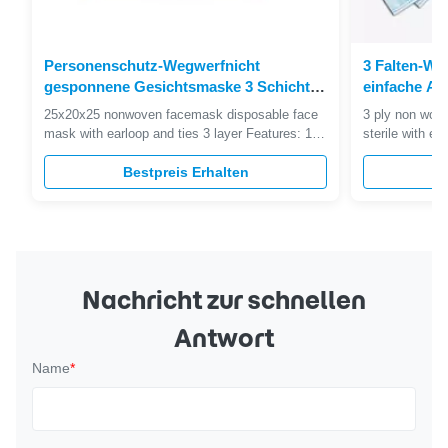
Personenschutz-Wegwerfnicht
3 Falten-We
gesponnene Gesichtsmaske 3 Schicht-
einfache A
hohe Filtrations-Leistungsfähigkeit
für öffentli
25x20x25 nonwoven facemask disposable face
3 ply non wov
mask with earloop and ties 3 layer Features: 1,
sterile with e
Soft paper,Harmless to Skin 2, Breathable, soft
face mask is 
lining, latex free and fiberglass free; 3, Low
Bestpreis Erhalten
fabric and mel
breathing resistance and high filtration
respiratory res
efficiency; 4, Repel continually contamination of
quality spandex
dangerous blood and ...
discomfort whe
Nachricht zur schnellen
Antwort
Name
*