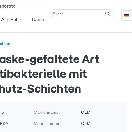
rporate
Alle Fälle
Baidu
ichten
ske-gefaltete Art
tibakterielle mit
hutz-Schichten
na
Markenname:
OEM
 FDA
Modellnummer:
OEM