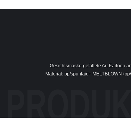
                Gesichtsmaske-gefaltete Art Earloop antibakterielle mit starken Schutz-Schichten Spezifikationen: Name: 3ply Gesichtsmaske mit elastischen earloops 
Material: pp/spunlaid+ MELTBLOWN+pp/S