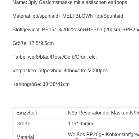
Name: 3ply Gesichtsmaske mit elastischen earloops
Material: pp/spunlaid+ MELTBLOWN+pp/Spunlaid
Stoffgewicht: PP15/18/20/22gsm+BFE95 (20gsm) +PP25
Größe: 17.5*9.5cm
Farbe: weiß/blau/Rosa/Gelb/Grün, etc.
Verpacken: 50pcs/box; 40box/ctn; /2000pcs
Kartongröße: 38*38*41cm
Einzelteil
N95 Respirator der Masken-N9
Größe
175* 95mm
Weißes PP20g+-Kohlenstoffgewe
Material