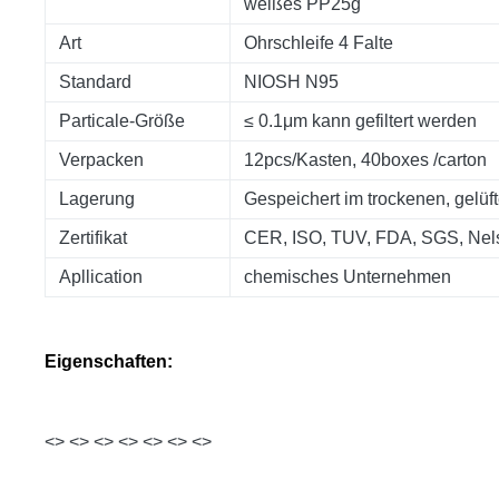
weißes PP25g
Art
Ohrschleife 4 Falte
Standard
NIOSH N95
Particale-Größe
≤ 0.1μm kann gefiltert werden
Verpacken
12pcs/Kasten, 40boxes /carton
Lagerung
Gespeichert im trockenen, gelüf
Zertifikat
CER, ISO, TUV, FDA, SGS, Nels
Apllication
chemisches Unternehmen
Eigenschaften:
<> <> <> <> <> <> <>