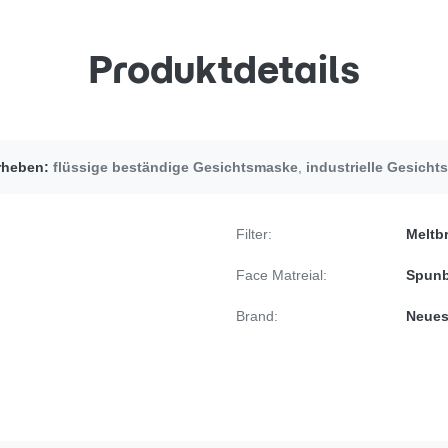
Produktdetails
rheben:
flüssige beständige Gesichtsmaske
,
industrielle Gesich
Filter:
Meltb
Face Matreial:
Spunb
Brand:
Neues