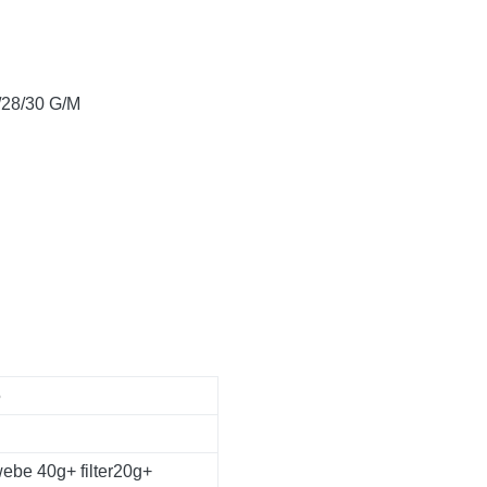
/28/30 G/M
5
be 40g+ filter20g+