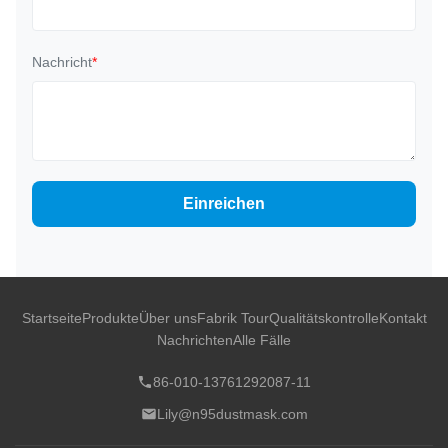
Nachricht
*
Einreichen
Startseite
Produkte
Über uns
Fabrik Tour
Qualitätskontrolle
Kontakt
Nachrichten
Alle Fälle
86-010-13761292087-11
Lily@n95dustmask.com