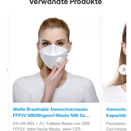
Verwandte Produkte
Weiße Breathable Atemschutzmaske
Atemschutzm
FFP2V N95/Wegwerf-Maske N95 für
Kapazitäts-
bequeme Verwendung
Gesichtsma
EN-149:2001 + A1: Faltbare Maske von 2009
Personenschut
N95
FFP2V, falten flache Maske, wenn CER
Gesichtsmaske 