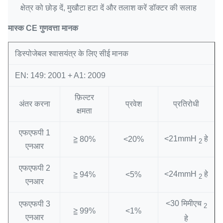
क्षेत्र को छोड़ दें, मुखौटा हटा दें और तलाश करें डॉक्टर की सलाह
मास्क CE गुणवत्ता मानक
डिस्पोजेबल श्वासयंत्र के लिए सीई मानक
EN: 149: 2001 + A1: 2009
फ़िल्टर
अंतर करना
प्रवेश
प्रतिरोधी
क्षमता
एफएफपी 1
<21mmH
हे
≧ 80%
<20%
2
एनआर
एफएफपी 2
<24mmH
हे
≧ 94%
<5%
2
एनआर
<30 मिमीएच
एफएफपी 3
2
≧ 99%
<1%
एनआर
हे