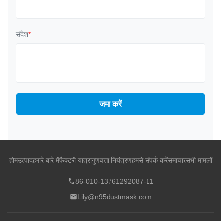
संदेश
*
जमा करें
होम
उत्पाद
हमारे बारे में
फैक्टरी यात्रा
गुणवत्ता नियंत्रण
हमसे संपर्क करें
समाचार
सभी मामलों
86-010-13761292087-11
Lily@n95dustmask.com