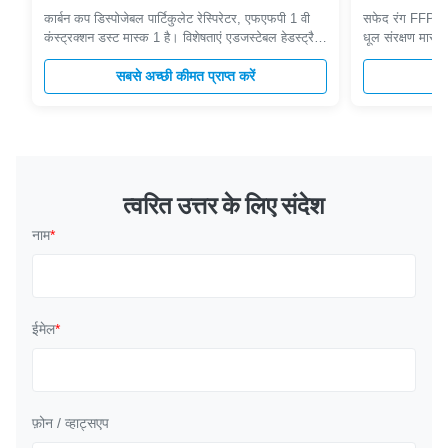
कार्बन कप डिस्पोजेबल पार्टिकुलेट रेस्पिरेटर, एफएफपी 1 वी
सफेद रंग FFP1 ध
कंस्ट्रक्शन डस्ट मास्क 1 है। विशेषताएं एडजस्टेबल हेडस्ट्रैप
धूल संरक्षण मास्
एक सुरक्षित और आरामदायक फिट के लिए अनुमति देता है
कण साँस लेने की प्
धातु-मुक्त - खाद्य उद्योग अनुप्रयोगों के लिए उपयुक्त पहले से
सबसे अच्छी कीमत प्राप्त करें
चिकनी साँस लेने 
सब
बंद नाकवाला नियमित समायोजन की आवश्यकता को समाप्त
को कम करता है। 
करता है सुरक्षा eyewear ...
आरामदायक इलास्
त्वरित उत्तर के लिए संदेश
नाम
*
ईमेल
*
फ़ोन / व्हाट्सएप