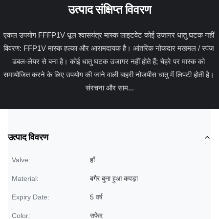
उत्पाद संक्षिप्त विवरण
एकल उपयोग FFFP1V धूल श्वासयंत्र मास्क लाइटवेट कोई उजागर धातु घटक नहीं 
विवरण: FFP1V मास्क हल्का और आरामदायक है। आंतरिक नोकदार मखमल / स्पंज 
डबल-लेयर से बना है। कोई धातु घटक उजागर नहीं होते हैं; चेहरे पर मास्क को 
समायोजित करने के लिए उपयोग की जाने वाली बाहरी नोजपीस धातु में लिपटी होती है। 
संरचना और साम...
उत्पाद विवरण
Valve:
हाँ
Material:
बगैर बुना हुआ कपड़ा
Expiry Date:
5 वर्ष
Color:
सफेद