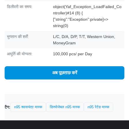
डिलीवरी का समय:
object(Yaf_Exception_LoadFailed_Co
ntroller)#14 (8) {
["string":"Exception":private]=>
string(0)
भुगतान की शर्तें:
L/C, D/A, D/P, T/T, Western Union,
MoneyGram
आपूर्ति की योग्यता:
100,000 pcs/ per Day
अब पूछताछ करें
टैग:
n95 श्वासयंत्र मास्क
डिस्पोजेबल n95 मास्क
n95 रेटेड मास्क