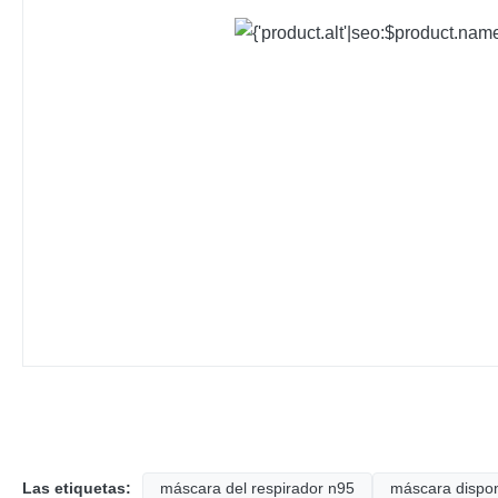
Las etiquetas:
máscara del respirador n95
máscara dispon