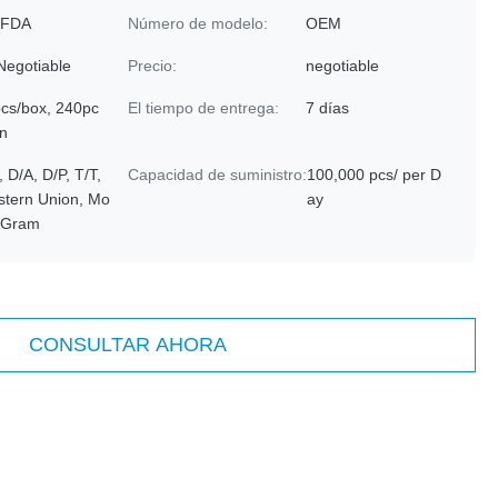
 FDA
Número de modelo:
OEM
Negotiable
Precio:
negotiable
cs/box, 240pc
El tiempo de entrega:
7 días
tn
, D/A, D/P, T/T,
Capacidad de suministro:
100,000 pcs/ per D
tern Union, Mo
ay
yGram
CONSULTAR AHORA