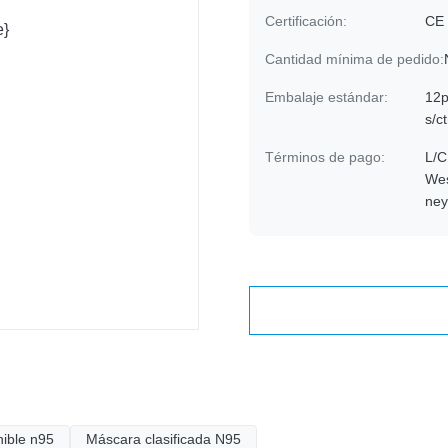
Certificación:
CE
Cantidad mínima de pedido:
Embalaje estándar:
12p
s/c
Términos de pago:
L/C
Wes
ne
ible n95
Máscara clasificada N95