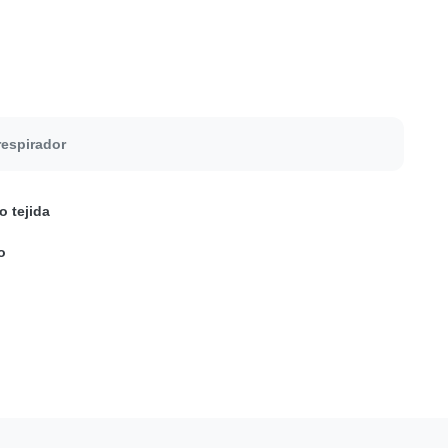
respirador
o tejida
o