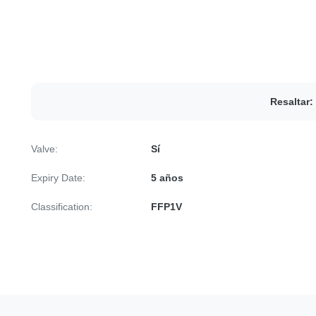
Resaltar:
Valve:
Sí
Expiry Date:
5 años
Classification:
FFP1V