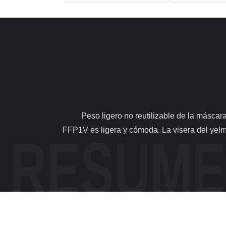
                Peso ligero no reutilizable de la máscara del respirador del polvo de FFFP1V ningunos componentes expuestos del metal Descripciones: La máscara de 
FFP1V es ligera y cómoda. La visera del yelmo