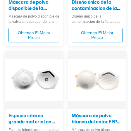
Máscara de polvo
Diseño único de la
disponible de la
contaminación de la
válvula, respirador de
fibra de vidrio de
Máscara de polvo disponible de
Diseño único de la
la taza de la máscara
polvo de la máscara
la válvula, respirador de la taza
contaminación de la fibra de
de FFP1V para la
de la alta eficacia anti
de la máscara de FFP1V para
vidrio de polvo de la máscara
comida Processin
la comida Processin 1 .
libre del filtro
de la alta eficacia anti libre del
Obtenga El Mejor
Obtenga El Mejor
Precio
Precio
Descripciones: La máscara
filtro 1 . Descripciones: 1.
segura, respirable, e
Diseño único: La correa
hipoalérgica; y alta capacidad
ajustable del oído de nuestras
de la filtración. El ideal le
máscaras de polvo puede ser
protege contra el polvo, humo y
más conveniente de llevar. 2.
así sucesivamente. Atracción
Eficacia PRIMERA de la
de buena ...
filtración - nuestras ...
Espacio interno
Máscara de polvo
grande material no
blanca del color FFP2,
tejido anti de la tela de
máscara de FFP2 Nr D
Espacio interno grande material
Máscara de polvo blanca del