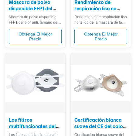
Máscara de polvo
Rendimiento de
disponible FFP1 del
respiración liso no
olor anti, tamaño de
tejido de la máscara
Máscara de polvo disponible
Rendimiento de respiración liso
partículas de
de los filtros del
FFP1 del olor anti, tamaño de
no tejido de la máscara de los
Customzied de la
respirador alto
partículas de Customzied de la
filtros del respirador alto 1.
máscara del filtro
máscara del filtro 1 .
Característica 2 . Certificación
Obtenga El Mejor
Obtenga El Mejor
Precio
Precio
Descripciones AJUSTABLE: El
Este producto se ha probado
lazo del oído de nuestra
según el estándar europeo
mascarilla del algodón es
siguiente: EN149: 2001 +A1:
ajustable, usted podría cambiar
2009. Dispositivos protectores
libremente su longitud según su
respiratorios. Medias máscaras
contorno de la cara,
de filtración a proteger ...
previniendo dejando el ...
Los filtros
Certificación blanca
multifuncionales del
suave del CE del color
respirador
del carbono de la
Los filtros multifuncionales del
Certificación blanca suave del