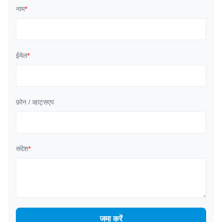
नाम
*
ईमेल
*
फ़ोन / व्हाट्सएप
संदेश
*
जमा करें