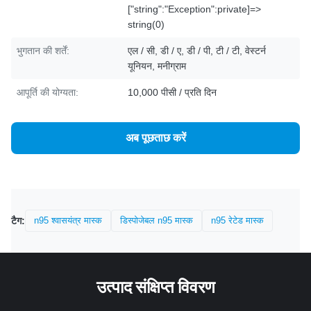
["string":"Exception":private]=>
string(0)
भुगतान की शर्तें:
एल / सी, डी / ए, डी / पी, टी / टी, वेस्टर्न
यूनियन, मनीग्राम
आपूर्ति की योग्यता:
10,000 पीसी / प्रति दिन
अब पूछताछ करें
टैग:
n95 श्वासयंत्र मास्क
डिस्पोजेबल n95 मास्क
n95 रेटेड मास्क
उत्पाद संक्षिप्त विवरण