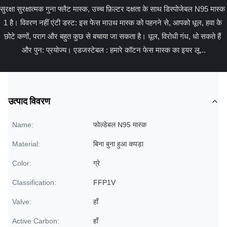
सुरक्षा सुरक्षात्मक गुना फ्लैट मास्क, उच्च फ़िल्टर दक्षता के साथ डिस्पोजेबल N95 मास्क 
1 है। विवरण नहीं एंटी डस्ट: इस फेस माउथ मास्क को पहनने से, आपको धूल, हवा के 
छोटे कणों, पराग और बहुत कुछ से बचाया जा सकता है। धूल, विरोधी गंध, धो सकते हैं 
और पुन: प्रयोज्य। एडजस्टेबल : हमारे कॉटन फेस मास्क का इयर लू...
उत्पाद विवरण
Name:
फोल्डेबल N95 मास्क
Material:
बिना बुना हुआ कपड़ा
Color:
ग्रे
Classification:
FFP1V
Valve:
हाँ
Active Carbon:
हाँ