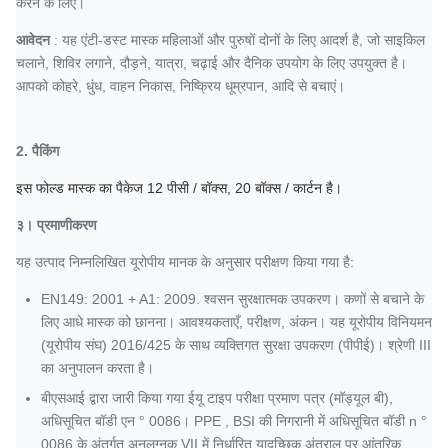
करने के लिए।
आवेदन
: यह एंटी-डस्ट मास्क महिलाओं और पुरुषों दोनों के लिए आदर्श है, जो साइकिल
चलाने, शिविर लगाने, दौड़ने, यात्रा, चढ़ाई और दैनिक उपयोग के लिए उपयुक्त है।
आपको कोहरे, धुंध, वाहन निकास, निष्क्रिय धूम्रपान, आदि से बचाएं।
2.
पैकिंग
इस
फोल्ड
मास्क
का पैकेज
12
पीसी / बॉक्स,
20
बॉक्स / कार्टन है।
३।
प्रमाणीकरण
यह उत्पाद निम्नलिखित यूरोपीय मानक के अनुसार परीक्षण किया गया है:
EN149: 2001 + A1: 2009. श्वसन सुरक्षात्मक उपकरण।
कणों से बचाने के
लिए आधे मास्क को छानना।
आवश्यकताएँ, परीक्षण, अंकन। यह यूरोपीय विनियमन
(यूरोपीय संघ) 2016/425 के साथ व्यक्तिगत सुरक्षा उपकरण (पीपीई)। श्रेणी III
का अनुपालन करता है।
बीएसआई द्वारा जारी किया गया ईयू टाइप परीक्षा प्रमाण पत्र (मॉड्यूल बी),
अधिसूचित बॉडी एन ° 0086।
PPE
, BSI की निगरानी में अधिसूचित बॉडी n °
0086 के अंतर्गत अनुलग्नक VII में निर्धारित यादृच्छिक अंतराल
पर आंतरिक