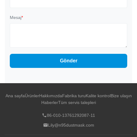
Mesaj
*
Gönder
Ana sayfa
Ürünler
Hakkımızda
Fabrika turu
Kalite kontrol
Bize ulaşın
Haberler
Tüm servis talepleri
86-010-13761292087-11
Lily@n95dustmask.com