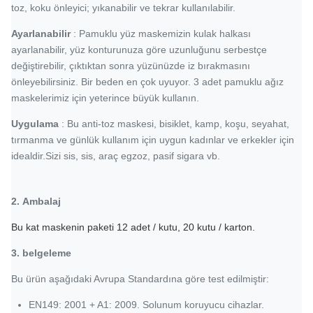
toz, koku önleyici; yıkanabilir ve tekrar kullanılabilir.
Ayarlanabilir
: Pamuklu yüz maskemizin kulak halkası
ayarlanabilir, yüz konturunuza göre uzunluğunu serbestçe
değiştirebilir, çıktıktan sonra yüzünüzde iz bırakmasını
önleyebilirsiniz. Bir beden en çok uyuyor. 3 adet pamuklu ağız
maskelerimiz için yeterince büyük kullanın.
Uygulama
: Bu anti-toz maskesi, bisiklet, kamp, ​​koşu, seyahat,
tırmanma ve günlük kullanım için uygun kadınlar ve erkekler için
idealdir.Sizi sis, sis, araç egzoz, pasif sigara vb.
2.
Ambalaj
Bu
kat
maskenin
paketi
12
adet / kutu,
20
kutu / karton.
3.
belgeleme
Bu ürün aşağıdaki Avrupa Standardına göre test edilmiştir:
EN149: 2001 + A1: 2009. Solunum koruyucu cihazlar.