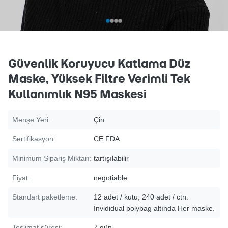
Güvenlik Koruyucu Katlama Düz
Maske, Yüksek Filtre Verimli Tek
Kullanımlık N95 Maskesi
Menşe Yeri:
Çin
Sertifikasyon:
CE FDA
Minimum Sipariş Miktarı:
tartışılabilir
Fiyat:
negotiable
Standart paketleme:
12 adet / kutu, 240 adet / ctn.
İnvididual polybag altında Her maske.
Teslimat süresi:
7 gün