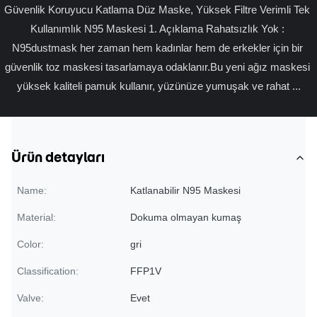
Güvenlik Koruyucu Katlama Düz Maske, Yüksek Filtre Verimli Tek 
Kullanımlık N95 Maskesi 1. Açıklama Rahatsızlık Yok : 
N95dustmask her zaman hem kadınlar hem de erkekler için bir 
güvenlik toz maskesi tasarlamaya odaklanır.Bu yeni ağız maskesi 
yüksek kaliteli pamuk kullanır, yüzünüze yumuşak ve rahat ...
Ürün detayları
Name:
Katlanabilir N95 Maskesi
Material:
Dokuma olmayan kumaş
Color:
gri
Classification:
FFP1V
Valve:
Evet