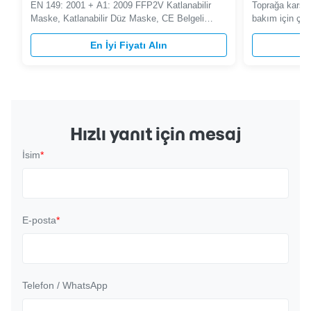
Maskesi
Koruyucu M
EN 149: 2001 + A1: 2009 FFP2V Katlanabilir
Toprağa karşı 
Maske, Katlanabilir Düz Maske, CE Belgeli
bakım için çev
Onaylandı FFP2V Katlanabilir Maske: Düz
maske Ürün T
tasarım, paket başına 12 adet, sağlık hizmeti
En İyi Fiyatı Alın
katlanır 4 ka
için ayrı ayrı sarılmış. Katlanabilir düz tasarım,
kumaşlar Depol
geliştirilmiş ambalaj; Kompakt yerden tasarruf
4.5g 5 net ağır
sağlayan ambalaj Çift ekstra ...
g Paket numara
Hızlı yanıt için mesaj
İsim
*
E-posta
*
Telefon / WhatsApp