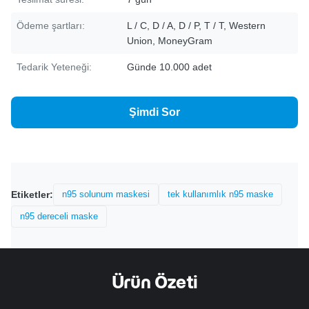
Ödeme şartları:
L / C, D / A, D / P, T / T, Western
Union, MoneyGram
Tedarik Yeteneği:
Günde 10.000 adet
Şimdi Sor
Etiketler:
n95 solunum maskesi
tek kullanımlık n95 maske
n95 dereceli maske
Ürün Özeti