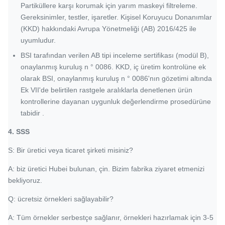
Partiküllere karşı korumak için yarım maskeyi filtreleme.
Gereksinimler, testler, işaretler. Kişisel Koruyucu Donanımlar
(KKD) hakkındaki Avrupa Yönetmeliği (AB) 2016/425 ile
uyumludur.
BSI tarafından verilen AB tipi inceleme sertifikası (modül B),
onaylanmış kuruluş n ° 0086.
KKD, iç üretim kontrolüne ek
olarak BSI, onaylanmış kuruluş n ° 0086'nın gözetimi altında
Ek VII'de belirtilen rastgele aralıklarla
denetlenen ürün
kontrollerine
dayanan uygunluk değerlendirme prosedürüne
tabidir
.
4.
SSS
S: Bir üretici veya ticaret şirketi misiniz?
A: biz üretici Hubei bulunan, çin. Bizim fabrika ziyaret etmenizi
bekliyoruz.
Q: ücretsiz örnekleri sağlayabilir?
A: Tüm örnekler serbestçe sağlanır, örnekleri hazırlamak için 3-5