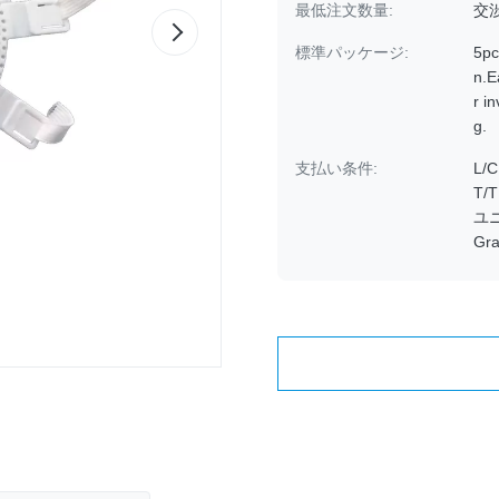
最低注文数量:
交
標準パッケージ:
5pc
n.E
r i
g.
支払い条件:
L/
T
ユニ
Gr