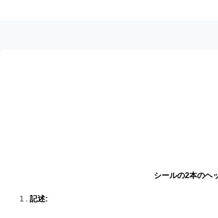
シールの2本のヘ
1 .
記述: