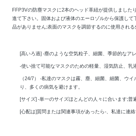
FFP3Vの防塵マスクに2本のヘッド革紐が提供しまし
進て下さい。固体および液体のエーロゾルから保護して下さ
品がありません;表面のマスクを調節するのに使用される外
[高いろ過] -塵のような空気粒子、細菌、季節的なア
-使い捨て可能なマスクのための軽量、湿気防止、乳液
（24/7） -私達のマスクは霧、塵、細菌、細菌、
り、多くの病気を避けます。
[サイズ] -単一のサイズほとんどの人々に合います
[心配は]質問または関連事項があったら-、私達に