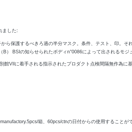
ました:
護装置。粒子から保護するべきろ過の半分マスク。条件、テスト、印。
明書（B） BSIの知らせられたボディn°0086によって出されるモ
の下で別館VIIに着手される指示されたプロダクト点検間隔無作為
tory.5pcs/箱、60pcs/ctnの日付からの使用することができま