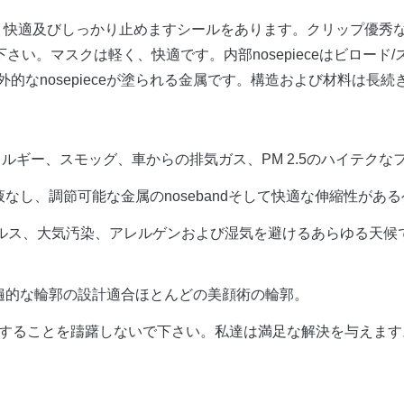
たり快適及びしっかり止めますシールをあります。クリップ優秀
い。マスクは軽く、快適です。内部nosepieceはビロー
的なnosepieceが塗られる金属です。構造および材料は長
レルギー、スモッグ、車からの排気ガス、PM 2.5のハイテクな
なし、調節可能な金属のnosebandそして快適な伸縮性があ
ウイルス、大気汚染、アレルゲンおよび湿気を避けるあらゆる天
;普遍的な輪郭の設計適合ほとんどの美顔術の輪郭。
連絡することを躊躇しないで下さい。私達は満足な解決を与えます