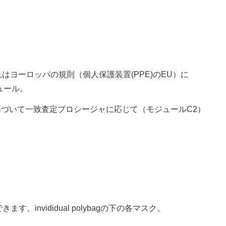
それはヨーロッパの規則（個人保護装置(PPE)のEU）に
ジュール。
に基づいて一致査定プロシージャに応じて（モジュールC2）
す。invididual polybagの下の各マスク。