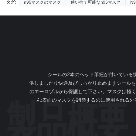
タグ:
n95マスクのマスク
使い捨て可能なn95マスク
N
                シールの2本のヘッド革紐が付いている快適な防塵マスクの非編まれた生地をしっかり止めて下さい 1 . 記述: FFP3Vの防塵マスクに2本のヘッド革紐が提
供しましたり快適及びしっかり止めますシールを
のエーロゾルから保護して下さい。マスクは軽く、
ん;表面のマスクを調節するのに使用される外的な