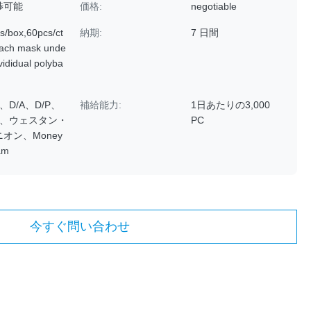
渉可能
価格:
negotiable
s/box,60pcs/ct
納期:
7 日間
ach mask unde
nvididual polyba
C、D/A、D/P、
補給能力:
1日あたりの3,000
/T、ウェスタン・
PC
オン、Money
am
今すぐ問い合わせ