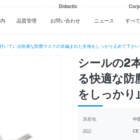
Didactic
Corp
案内
品質管理
お問い合わせ
ニュース
すべ
が付いている快適な防塵マスクの非編まれた生地をしっかり止めて下さい
シールの2
る快適な防
をしっかり
原産地:
中
認証:
CE