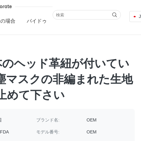
orate
ての場合
バイドゥ
本のヘッド革紐が付いてい
塵マスクの非編まれた生地
止めて下さい
国
ブランド名:
OEM
 FDA
モデル番号:
OEM