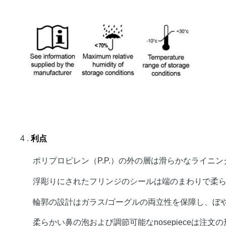
4 .
利点
ポリプロピレン（P.P.）の外の層は滑らかなライニ
浮彫りにされたフリンジのシールは端のまわりで柔らかい
輪郭の設計はガラス/ゴーグルの両立性を保障し、ぼ
柔らかい鼻の泡および調節可能なnosepieceは注