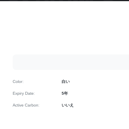
Color:
白い
Expiry Date:
5年
Active Carbon:
いいえ