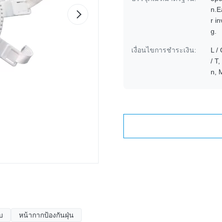
n.E
r i
g.
เงื่อนไขการชำระเงิน:
L / 
/ T
n,
บ
หน้ากากป้องกันฝุ่น