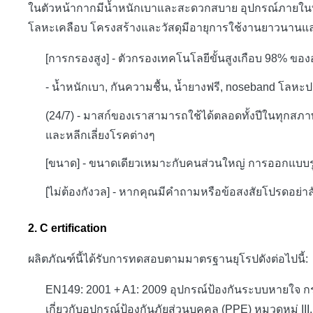
ในตัวหน้ากากมีน้ำหนักเบาและสะดวกสบาย
อุปกรณ์ภายในท
โลหะเคลือบ
โครงสร้างและวัสดุมีอายุการใช้งานยาวนานแล
[การกรองสูง] - ตัวกรองเทคโนโลยีขั้นสูงเกือบ 98% ข
- น้ำหนักเบา, กันความชื้น, น้ำยางฟรี, noseband โลห
(24/7) - มาสก์ของเราสามารถใช้ได้ตลอดทั้งปีในทุกสภา
และหลีกเลี่ยงโรคต่างๆ
[ขนาด] - ขนาดเดียวเหมาะกับคนส่วนใหญ่
การออกแบบร
[ไม่ต้องกังวล] - หากคุณมีคำถามหรือข้อสงสัยโปรดอย่าลั
2.
C
ertification
ผลิตภัณฑ์นี้ได้รับการทดสอบตามมาตรฐานยุโรปดังต่อไปนี้:
EN149: 2001 + A1: 2009 อุปกรณ์ป้องกันระบบหายใจ
ก
เกี่ยวกับอุปกรณ์ป้องกันภัยส่วนบุคคล (PPE) หมวดหมู่ 