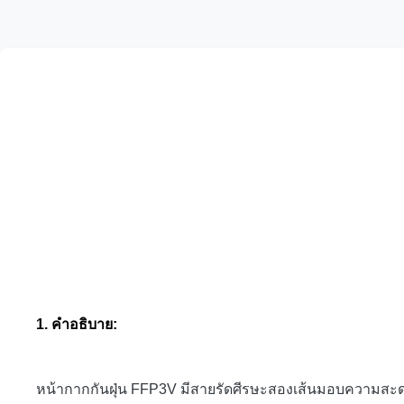
1.
คำอธิบาย:
หน้ากากกันฝุ่น FFP3V มีสายรัดศีรษะสองเส้นมอบความสะดว