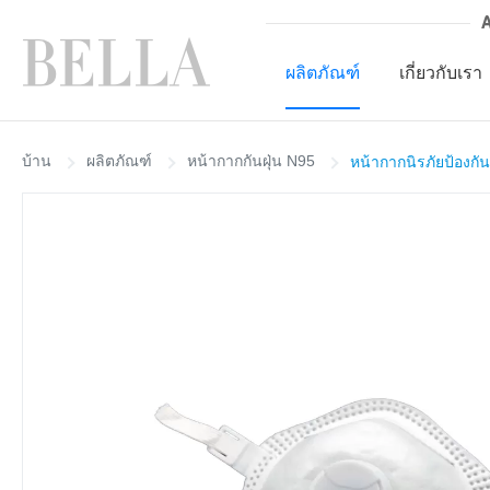
ผลิตภัณฑ์
เกี่ยวกับเรา
บ้าน
ผลิตภัณฑ์
หน้ากากกันฝุ่น N95
หน้ากากนิรภัยป้องกั