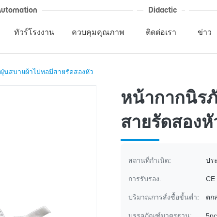
Automation
Didactic
ทัวร์โรงงาน
ควบคุมคุณภาพ
ติดต่อเรา
ข่าว
นฝุ่นสบายผ้าไม่ทอมีสายรัดสองหัว
หน้ากากนิรภั
สายรัดสองหั
สถานที่กำเนิด:
ประ
การรับรอง:
CE
ปริมาณการสั่งซื้อขั้นต่ำ:
ตกล
บรรจุภัณฑ์มาตรฐาน:
5pc