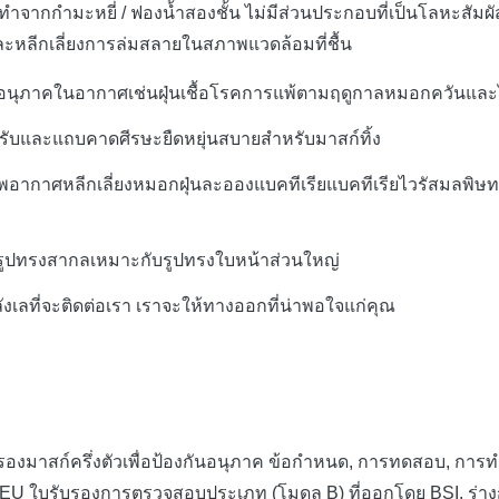
ำจากกำมะหยี่ / ฟองน้ำสองชั้น
ไม่มีส่วนประกอบที่เป็นโลหะสัมผั
ะหลีกเลี่ยงการล่มสลายในสภาพแวดล้อมที่ชื้น
องอนุภาคในอากาศเช่นฝุ่นเชื้อโรคการแพ้ตามฤดูกาลหมอกควันและไ
ะปรับและแถบคาดศีรษะยืดหยุ่นสบายสำหรับมาสก์ทิ้ง
พอากาศหลีกเลี่ยงหมอกฝุ่นละอองแบคทีเรียแบคทีเรียไวรัสมลพิษทา
ูปทรงสากลเหมาะกับรูปทรงใบหน้าส่วนใหญ่
งเลที่จะติดต่อเรา
เราจะให้ทางออกที่น่าพอใจแก่คุณ
รองมาสก์ครึ่งตัวเพื่อป้องกันอนุภาค
ข้อกำหนด, การทดสอบ, การทำ
III.EU ใบรับรองการตรวจสอบประเภท (โมดูล B) ที่ออกโดย BSI, ร่าง