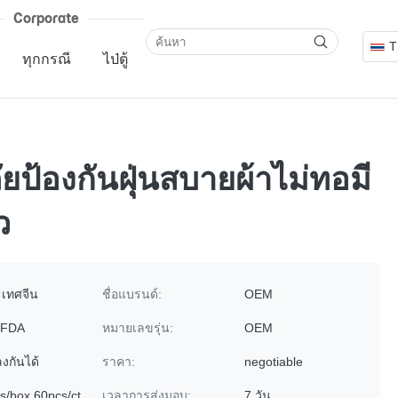
Corporate
T
ทุกกรณี
ไป่ตู้
ยป้องกันฝุ่นสบายผ้าไม่ทอมี
ว
เทศจีน
ชื่อแบรนด์:
OEM
 FDA
หมายเลขรุ่น:
OEM
งกันได้
ราคา:
negotiable
s/box,60pcs/ct
เวลาการส่งมอบ:
7 วัน