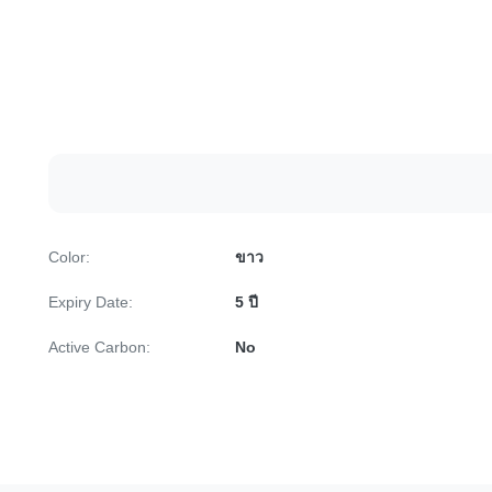
Color:
ขาว
Expiry Date:
5 ปี
Active Carbon:
No