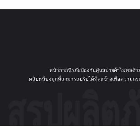
                หน้ากากนิรภัยป้องกันฝุ่นสบายผ้าไม่ทอด้วยสองสายรัดหัว 1. คำอธิบาย: หน้ากากกันฝุ่น FFP3V มีสายรัดศีรษะสองเส้นมอบความสะดวกสบายและปลอดภัยปิดผนึก
คลิปหนีบจมูกที่สามารถปรับได้ทีละข้างเพื่อความก