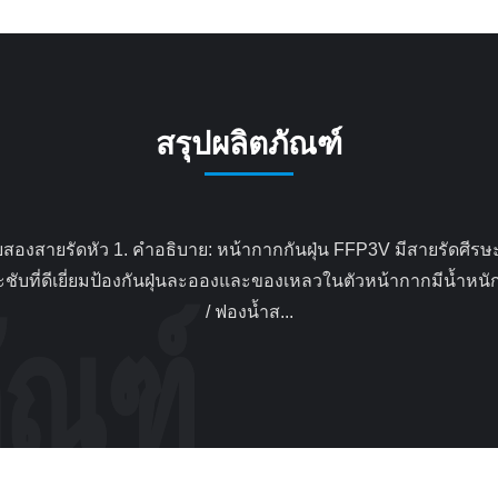
สรุปผลิตภัณฑ์
ระชับที่ดีเยี่ยมป้องกันฝุ่นละอองและของเหลวในตัวหน้ากากมีน้
/ ฟองน้ำส...
