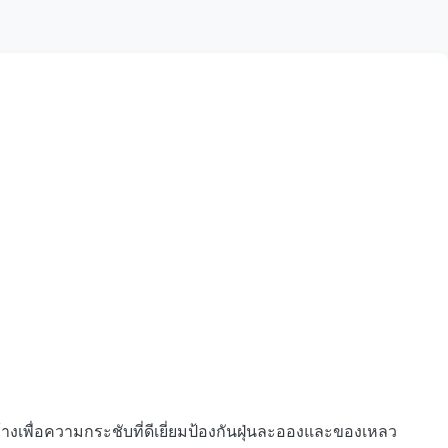
เพื่อความกระชับที่ดีเยี่ยมป้องกันฝุ่นละอองและของเหลว