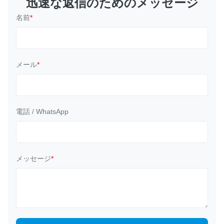
迅速な返信のためのメッセージ
ラスチッ...
節可能な鼻の
ク、調節され
名前
*
ヘッド革紐と、弁
メール
*
電話 / WhatsApp
メッセージ
*