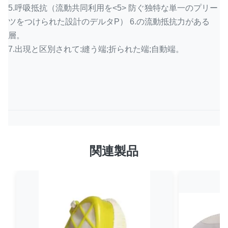
5.呼吸抵抗（流動共同利用を
<5>
防ぐ独特な単一のプリー
ツをつけられた設計のデルタP） 6.の流動抵抗力がある
層。
7.出現と区別されて:縫う端;折られた端;自動端。
関連製品