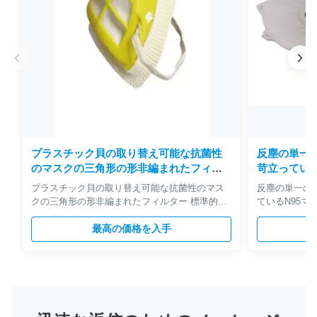
プラスチック貝の取り替え可能な抗菌性
反塵の単一
のマスクの三角形の形非編まれたフィル
苛立っている
ター
プラスチック貝の取り替え可能な抗菌性のマス
反塵の単一の
クの三角形の形非編まれたフィルター 標準的な
ているN95マ
比較: 標準 テスト タイプ ろ過効率 浸透 吸入の
の高いフィル
抵抗 流れをテストして下さい テスト粒子
最高の価格を入手
性のための鼻
EN149 FFP1 ≥80% 20% 21mm H2O 95L/Min
容易な使用を
NaCl&DOP FFP2 ≥94% 6% 24mm H2O FFP3
激する反塵 
≥99% 1% 30mm H2O NIOSH N95 ≥95% 5%
酸の防水加工
35mm H2O 95L/Min NaCl N99 ≥99% 1% 35mm
•リント・フ
H2O N100 ≥99.97% 0.03% 35mm H2O 製品の説
め適合放しま
明: 取り替え可能なプラスチック防塵マスク、プ
らかい経済的