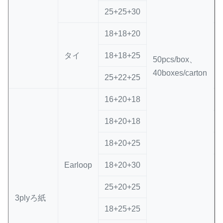
25+25+30
18+18+20
タイ
18+18+25
50pcs/box、
40boxes/carton
25+22+25
16+20+18
18+20+18
18+20+25
Earloop
18+20+30
25+20+25
3plyろ紙
18+25+25