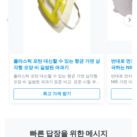
플라스틱 포탄 대신할 수 있는 항균 가면 삼
반대로 먼지 
각형 모양 비 길쌈된 여과기
극하는 N95
플라스틱 포탄 대신할 수 있는 항균 가면 삼각형
반대로 먼지 단
모양 비 길쌈된 여과기 표준 비교: 표준 시험 유형
N95 가면 이득
여과 효율성 침투 흡입 저항 교류를 시험하십시
여과기 효율성 
오 시험 입자 EN149 FFP1 ≥80% 20% 21mm
최고 가격 받기
을 위한 코 클
H2O 95L/Min NaCl&DOP FFP2 ≥94% 6% 24mm
쉬운. • 항균제
H2O FFP3 ≥99% 1% 30mm H2O NIOSH N95
동성 방수제, 화
≥95% 5% 35mm H2O 95L/Min NaCl N99 ≥99%
유액 비독성과 
1% 35mm H2O N100 ≥99.97% 0.03% 35mm
은, 자유로운 
H2O 제품 설명: 대신할 수 있는 플라스틱 먼지 가
, 편리한, 가동
면, 플라스틱 ...
나은 적합을 위
빠른 답장을 위한 메시지
있는 반대로 ..