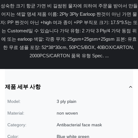
성숙한 크기 항균 가면 비 길쌈된 물자에 의하여 주문을 받아서 만들
어지는 색깔 명세 제품 이름: 2Ply 3Ply Earloop 짠것이 아닌 가면 물
자: PP 짠것이 아닌 +high 여과 종이 +PP 부직포 크기: 17.5*9.5는 또
는 Customed일 수 있습니다 가닥 유형: 2 가닥 3 Ply/4 가닥 동점 위
에 또는 earloop 색깔: 각종 무게: 25gsm+25gsm+25gsm 표본: 유효
한 무료 샘플 포장: 52*38*30cm, 50PCS/BOX, 40BOX/CARTON, 
2000PCS/CARTON 품목 유형 Spec. ...
제품 세부 사항
Model:
3 ply plain
Material:
non woven
Category:
Antibacterial face mask
Color:
Blue white green