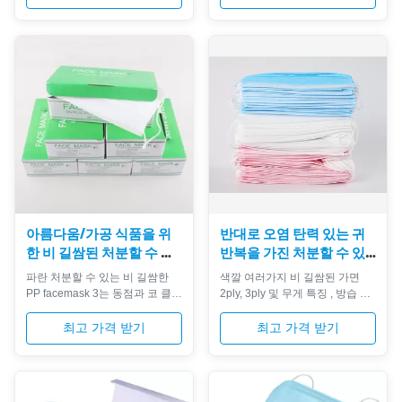
쌈된 직물로 만듭니다 낮은 호흡
meltblown 비 길쌈된 직물로 만
저항, 냄새 없음, 자극 없음 고품
듭니다 낮은 호흡 저항, 냄새 없
질 스판덱스 탄력 있는 귀 반복은
음, 자극 없음 고품질 스판덱스 탄
착용할 때 불편을 피할 것입니다
력 있는 귀 반복은 착용할 때 불편
코 막대기를 얼굴을 아주 잘 적합
을 피할 것입니다 코 막대기를 얼
하 높은 보호를 제안할 수 있습니
굴을 아주 잘 적합하 높은 보호를
다 조정하십시오 코 막대기는 뿐
제안할 수 있습니다 조정하십시
만 아니라 비용을 저장할 수 있는,
오 코 막대기는 뿐만 아니라 비용
플라스틱과 알루미늄에 의해 또
을 저장할 수 있는, 플라스틱과 알
한 더 안락한 합니다 정밀하고 연
루미늄에 의해 또한 더 안락한 합
약한 물자는 피부를 자극하지 않
니다 정밀하고 연약한 물자는 피
으며, 효과적으로 공기에 ...
부를 자극하지 않으며, 효과적으
로 공기에 있...
아름다움/가공 식품을 위
반대로 오염 탄력 있는 귀
한 비 길쌈된 처분할 수 있
반복을 가진 처분할 수 있
는 가면 3개의 층 PP
는 비 길쌈된 가면
파란 처분할 수 있는 비 길쌈한
색깔 여러가지 비 길쌈된 가면
PP facemask 3는 동점과 코 클립
2ply, 3ply 및 무게 특징 , 방습 환
으로 층을 이룹니다 특징 피부 염
경 친절한 물자의 만드는, 비독성,
증에서 막으십시오 쉬운 조정가
비 자극, 연약하고와 안락한. 그것
최고 가격 받기
최고 가격 받기
능한 고무줄 박테리아에게서 막
을 유용한과 유행에게 만드는 귀
으십시오 동점 유효한 위에와 탄
여운 본, 및 Breathable 물자. 스
력 있는 인쇄면 가면 2개 가닥, 3
페셜은 먼지, 자동차 배출, 꽃가
는 부지런히 쓰고 4개는 가면을
루, 등에 대하여 3개 가닥 짠것이