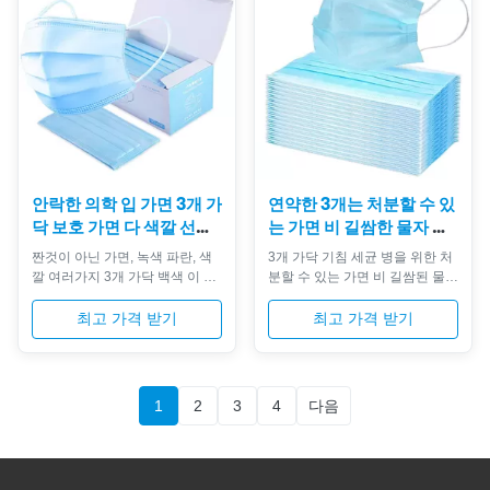
부지런히 씁니다 우수한 내구성
아닌 디자인, 보호해줍니다. 당신
및 질 경쟁가격 이점 유효한 다른
이 그것을 착용할 때 디자인을, 그
색깔 포장은 클라이언트의 필요
것 이음새가 없 맞습니다 당신의
조건에 따라 주문을 받아서 만들
얼굴에 완전히 하십시오. 탄력 있
어질 수 있습니다. 우리는 최고 질
는 귀 반복은 귀에 압력 착용하기
가면 부직포 및 가면을 제안하는
쉽습니다. 의학의, 못 살롱 또는
예술 시설의 국가에 제조자 입니
보호가 비행기 병원과 같이 요구
다. 가면은 공수 감염에 대하여 얼
될지도 모른 어떤 다른 ...
굴 보호를 위해 건강 ...
안락한 의학 입 가면 3개 가
연약한 3개는 처분할 수 있
닥 보호 가면 다 색깔 선택
는 가면 비 길쌈한 물자 낮
권
은 호흡 저항을 부지런히
짠것이 아닌 가면, 녹색 파란, 색
3개 가닥 기침 세균 병을 위한 처
씁니다
깔 여러가지 3개 가닥 백색 이 가
분할 수 있는 가면 비 길쌈된 물자
면은 2의 셀루로스 또는 폴리프
제품 성능 비 길쌈된 가면은
로필렌 안과 외부 안대기로, 또는
spunbonded 비 길쌈된 직물 및
최고 가격 받기
최고 가격 받기
조합, 착용자에게 궁극적인 보호
meltblown 비 길쌈된 직물로 만
를 제공하기 위하여 합니다. 그들
듭니다 낮은 호흡 저항, 냄새 없
은의 뒤에 머리 동점을 가진 또는
음, 자극 없음 고품질 스판덱스 탄
- 귀 반복에 사용자에게 장악해서
력 있는 귀 반복은 착용할 때 불편
1
2
3
4
다음
좋, 자유롭게 100%년 유액입니
을 피할 것입니다 코 막대기를 얼
다. Fetures 1. 비 자극,
굴을 아주 잘 적합하 높은 보호를
breathable 2. 안락한 착용하기
제안할 수 있습니다 조정하십시
위하여 3. 사용을 위해 쉬운 4. 처
오 코 막대기는 뿐만 아니라 비용