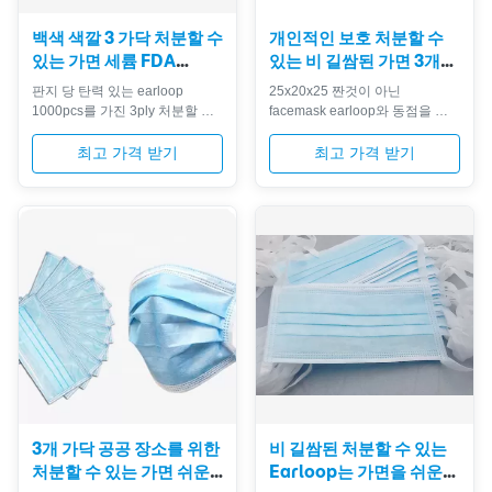
백색 색깔 3 가닥 처분할 수
개인적인 보호 처분할 수
있는 가면 세륨 FDA
있는 비 길쌈된 가면 3개의
ISO13485 증명서
층 높은 여과 효율성
판지 당 탄력 있는 earloop
25x20x25 짠것이 아닌
1000pcs를 가진 3ply 처분할 수
facemask earloop와 동점을 가
있는 facemask 3ply 묘사 간단한
진 처분할 수 있는 가면 3개의 층
을 위해, 얼굴 보호를 착용하게 쉬
특징: 1의 피부에 무해한 연약한
최고 가격 받기
최고 가격 받기
운, 우리의 짠것이 아닌 가면을 선
종이 2개, Breathable, 연약한 안
택하십시오. 반복에서 선택하기
대기, 자유로운 유액 및 섬유유리
위하여 후에 3개의 색깔 플러스
는 해방합니다; 3, 낮은 호흡 저항
거는 동점의 선택권으로, 당신은
및 높은 여과 효율성; 4개는, 위험
바로 가까이에 업무를 적응시킬
한 혈액 및 침의 오염을 계속해서
가면을 찾아내게 확실합니다. 우
격퇴합니다 5의 여과기 꽃가루,
리의 생산 범위는 수염 가면, 비
먼지, 호흡에 아주 낮은 저항 6개
길쌈한 가면, 처분할 수 있는 3개
의 공기 침투성, 먼지 증거는, 안
가닥 동점 가면, 처분할 수 있는 2
락한 착용합니다. 가면 귀 반복은
개 가닥 동점 가면, 가면의 광범위
20x20x25g PP에게서 하고
를 포함하고 처분할 수 있는 2개
Whitecolor 물자를 가진 여과기
는 귀 반복 가면을 부지런...
는 안락, ...
3개 가닥 공공 장소를 위한
비 길쌈된 처분할 수 있는
처분할 수 있는 가면 쉬운
Earloop는 가면을 쉬운