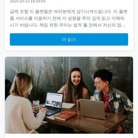
2025-10-13 18:19:59
급제 조항 이 플랫폼은 여러분에게 상기시켜드립니다. 이 플랫
폼 서비스를 이용하기 전에 이 성명을 주의 깊게 읽고 이해하
시기 바랍니다. 책임 제한 우리는 법적 틀 안에서 자신의 업로
드의 내용에 대해 책임을 져야 합니다. 우리는 사용자가 직접
하는 어떠한 진술에 대해서도 책임을 지지 않습니다. 개인정보
더 읽기
보호 정책 우리는 사용자의 개인정보 보호를 존중합니다. 플랫
폼에서 제공하는 서비스를 이용하실 때본 개인정보 보호 정책
에 따라 귀하의 개인 정보를 사용 및 공유합니다.이 개인 정보
보호 정책은 귀하의 개인 정보 수집, 저장, 사용, 공유 ...