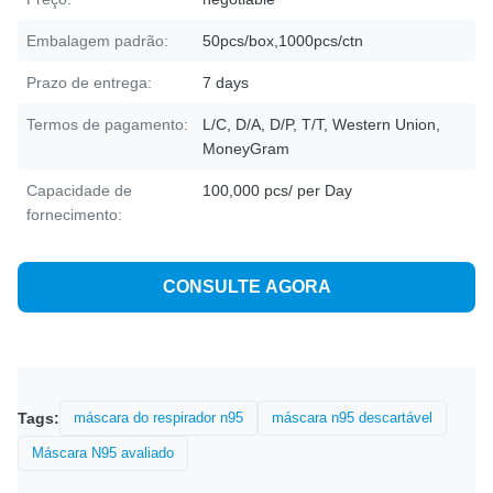
Embalagem padrão:
50pcs/box,1000pcs/ctn
Prazo de entrega:
7 days
Termos de pagamento:
L/C, D/A, D/P, T/T, Western Union,
MoneyGram
Capacidade de
100,000 pcs/ per Day
fornecimento:
CONSULTE AGORA
Tags:
máscara do respirador n95
máscara n95 descartável
Máscara N95 avaliado