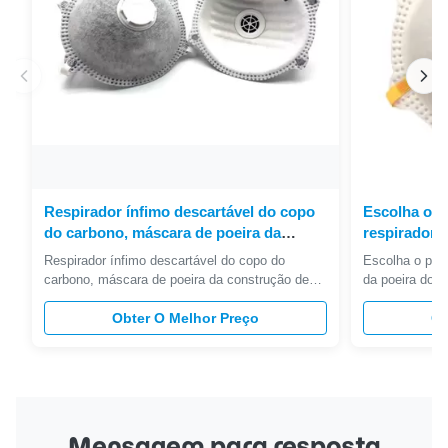
Respirador ínfimo descartável do copo
Escolha o p
do carbono, máscara de poeira da
respirador 
construção de FFP1V
nenhuns co
Respirador ínfimo descartável do copo do
Escolha o pes
metal
carbono, máscara de poeira da construção de
da poeira do 
FFP1V 1 . Características O headstrap ajustável
componentes e
permite um ajuste seguro e confortável Metal-
Obter O Melhor Preço
máscara de FF
Ob
livre - apropriado para aplicações da indústria
nosepiece inte
alimentar O nosebridge pré-formado elimina a
camada da es
necessidade para o ajuste ...
componente ex
externo usado 
Mensagem para resposta