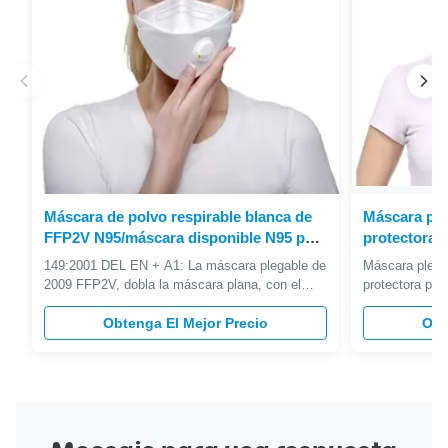
Máscara de polvo respirable blanca de
Máscara ple
FFP2V N95/máscara disponible N95 para
protectora d
el uso conveniente
plegamiento
149:2001 DEL EN + A1: La máscara plegable de
Máscara plega
cuidado per
2009 FFP2V, dobla la máscara plana, con el
protectora ple
certificado del CE aprobado Máscara plegable
personal Desc
de FFP2V: Doble el diseño plano, 12 pedazos
Obtenga El Mejor Precio
Máscara protec
Obt
por el paquete, envuelto individualmente para la
material tejido
atención sanitaria. Doble el diseño plano,
fusión Períod
empaquetado mejorado; Condense ...
neto único 4.5