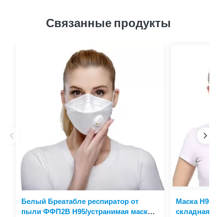
Связанные продукты
Белый Бреатабле респиратор от
Маска Н95,
пыли ФФП2В Н95/устранимая маска
складная 