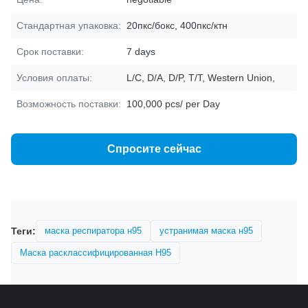
Стандартная упаковка:
20пкс/бокс, 400пкс/ктн
Срок поставки:
7 days
Условия оплаты:
L/C, D/A, D/P, T/T, Western Union,
Возможность поставки:
100,000 pcs/ per Day
Спросите сейчас
Теги:
маска респиратора н95
устранимая маска н95
Маска расклассифицированная Н95