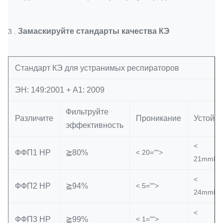
Замаскируйте стандарты качества КЭ
3 .
Стандарт КЭ для устранимых респираторов
ЭН: 149:2001 + А1: 2009
Фильтруйте
Различите
Проникание
Устойч
эффективность
<
ФФП1 НР
≧80%
< 20="">
21mmH=
<
ФФП2 НР
≧94%
< 5="">
24mmH=
<
ФФП3 НР
≧99%
< 1="">