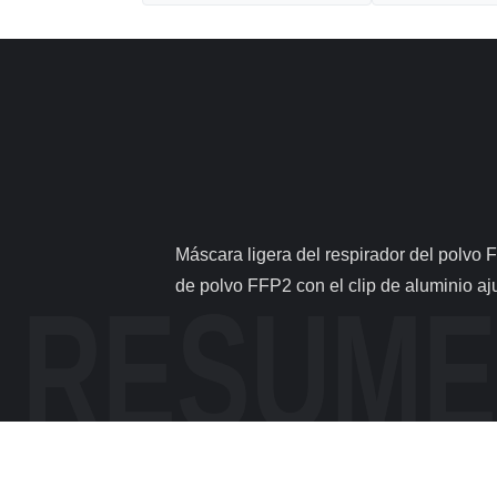
                Máscara ligera del respirador del polvo FFP2, trazador de líneas suave de la nariz de la máscara del respirador del carbono 1 . Descripciones La máscara 
de polvo FFP2 con el clip de aluminio ajus