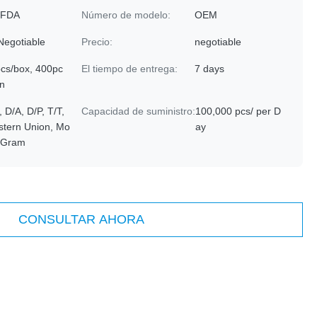
 FDA
Número de modelo:
OEM
Negotiable
Precio:
negotiable
cs/box, 400pc
El tiempo de entrega:
7 days
tn
, D/A, D/P, T/T,
Capacidad de suministro:
100,000 pcs/ per D
tern Union, Mo
ay
yGram
CONSULTAR AHORA