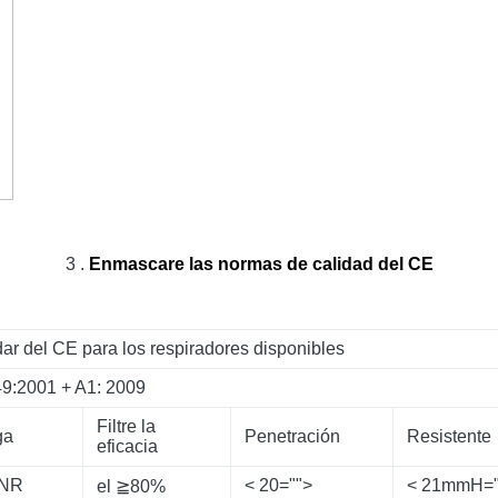
3 .
Enmascare las normas de calidad del CE
ar del CE para los respiradores disponibles
9:2001 + A1: 2009
Filtre la
ga
Penetración
Resistente
eficacia
 NR
< 20="">
< 21mmH="
el ≧80%