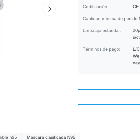
Certificación:
CE
Cantidad mínima de pedido:
Embalaje estándar:
20p
s/c
Términos de pago:
L/C
Wes
ne
ible n95
Máscara clasificada N95