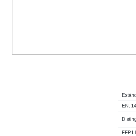
Estánd
EN: 14
Distin
FFP1