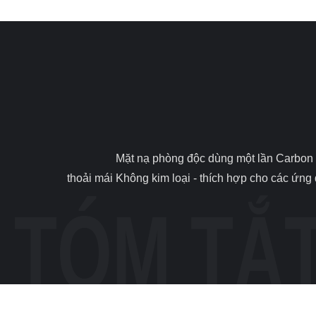
                Mặt nạ phòng độc dùng một lần Carbon Cup, Mặt nạ chống bụi xây dựng FFP1V 1. Đặc trưng Headstrap có thể điều chỉnh cho phép phù hợp an toàn và 
thoải mái Không kim loại - thích hợp cho các ứng