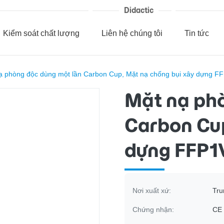
Didactic
Kiểm soát chất lượng
Liên hệ chúng tôi
Tin tức
ạ phòng độc dùng một lần Carbon Cup, Mặt nạ chống bụi xây dựng F
Mặt nạ phò
Carbon Cup
dựng FFP1
Nơi xuất xứ:
Tru
Chứng nhận:
CE