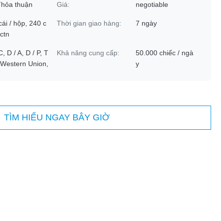
Thỏa thuận
Giá:
negotiable
cái / hộp, 240 c
Thời gian giao hàng:
7 ngày
 ctn
C, D / A, D / P, T
Khả năng cung cấp:
50.000 chiếc / ngà
, Western Union,
y
TÌM HIỂU NGAY BÂY GIỜ