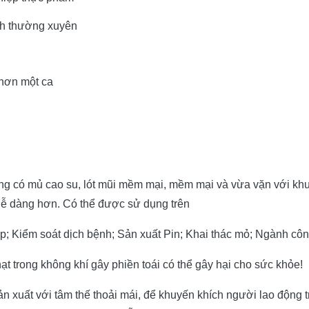
ỉnh thường xuyên
hơn một ca
 có mủ cao su, lót mũi mềm mại, mềm mại và vừa vặn với khuô
 dễ dàng hơn.
Có thể được sử dụng trên
p;
Kiểm soát dịch bệnh;
Sản xuất Pin;
Khai thác mỏ;
Ngành côn
ạt trong không khí gây phiền toái có thể gây hại cho sức khỏe!
n xuất với tâm thế thoải mái, để khuyến khích người lao động 