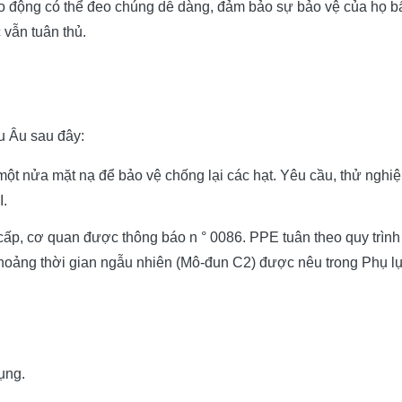
o động có thể đeo chúng dễ dàng, đảm bảo sự bảo vệ của họ bất
 vẫn tuân thủ.
 Âu sau đây:
một nửa mặt nạ để bảo vệ chống lại các hạt.
Yêu cầu, thử nghiệ
I.
ấp, cơ quan được thông báo n ° 0086. PPE tuân theo quy trình
hoảng thời gian ngẫu nhiên (Mô-đun C2) được nêu trong Phụ lụ
ụng.