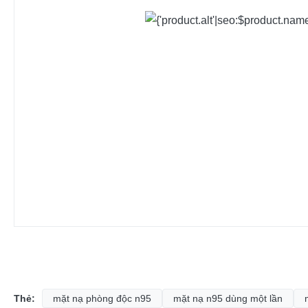
Thẻ:
mặt nạ phòng độc n95
mặt nạ n95 dùng một lần