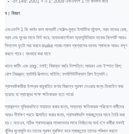
এন 149: 2001 + এ 1: 2009 এফএফপি 1 তে কনফর্ম করে
ঘ।
বিবরণ
এফএফপি 1 ভি কার্বন কাপ মাস্কটি লেটেক্স-মুক্ত ইলাস্টিক স্ট্র্যাপ, নরম নাকের রেখা,
নরম এবং মুখের সাথে ফিট করে, অ্যাডজাস্টেবল অ্যালুমিনিয়াম নাকের ক্লিপটি আরও
সিললেস ফুটো পরা করবে make সহজ-শ্বাস প্রশ্বাসের ভালভ শ্বাসকে আরও মসৃণ
করতে পারে।
ব্যবহার করা যাবে
ধাতব কাটিং এবং ingালাই;
বিষাক্ত বর্জ্য নিষ্পত্তি;
আয়রন এবং ইস্পাত শিল্প;
রোগ নিয়ন্ত্রন;
ব্যাটারি উত্পাদন;
মাইনিং;
ফার্মাসিউটিক্যাল শিল্প ইত্যাদি।
শ্বাসকষ্টকারীরা উপদ্রব বায়ুবাহিত কণার বিরুদ্ধে সুরক্ষা দেওয়ার জন্য ডিজাইন করা
হয়েছে যা স্বাস্থ্যের পক্ষে ক্ষতিকারক হতে পারে!
স্বাস্থ্যগত সুবিধাগুলিতে সহায়তা করার জন্য, সম্ভাব্য ক্ষতিকারক পরিবেশে কর্মীদের
আরও দীর্ঘক্ষণ পরতে উত্সাহিত করার জন্য, শ্বাসকষ্টগুলি স্বাচ্ছন্দ্যের সাথে তৈরি করা
হয়।
অতএব, সঠিক শ্বাসযন্ত্রের সাবধানতার সাথে নির্বাচনের অর্থ হ'ল কর্মীরা যখনই
ঝুঁকির মুখোমুখি হন তাদের সুরক্ষা সুরক্ষিত করে স্বাচ্ছন্দ্যে তাদের পরিধান করতে