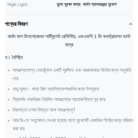
High Light:
ধুলো সুরক্ষা মাস্ক
,
কার্বন শ্বাসযন্ত্রের মুখোশ
পণ্যের বিবরণ
কার্বন কাপ ডিসপোজেবল পার্টিকুলেট রেসিপিটর, এফএফপি 1 ভি কনস্ট্রাকশন ডাস্ট
মাস্ক
ঘ।
বৈশিষ্ট্য
সামঞ্জস্যযোগ্য হেডস্ট্র্যাপ একটি সুরক্ষিত এবং আরামদায়ক ফিটের জন্য অনুমতি
দেয়
ধাতু-মুক্ত - খাদ্য শিল্প অ্যাপ্লিকেশনগুলির জন্য উপযুক্ত
প্রিফর্মড নাকব্রিজ নিয়মিত সামঞ্জস্যের প্রয়োজনীয়তা দূর করে
নিরাপত্তা চশমা বিস্তৃত সঙ্গে সামঞ্জস্যপূর্ণ
আর ডি-তে অনুমোদন দেওয়া হয়েছে যাতে মুখোশটি একাধিক শিফ্টের জন্য পরিধান
করা যায়