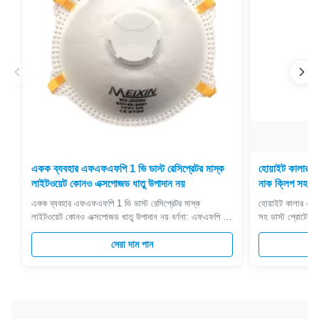
একক ব্যবহার এফএফএফপি 1 ভি ডাস্ট রেসিপ্রেটর মাস্ক
হোয়াইট কালার এফ
লাইটওয়েট কোনও এক্সপোজড ধাতু উপাদান নয়
নাক ক্লিপ সহ ডা
একক ব্যবহার এফএফএফপি 1 ভি ডাস্ট রেসিপ্রেটর মাস্ক
হোয়াইট কালার এফএফ
লাইটওয়েট কোনও এক্সপোজড ধাতু উপাদান নয় বর্ণনা: এফএফপি 1
সহ ডাস্ট প্রোটেক
ভি মাস্ক হালকা এবং আরামদায়ক। অভ্যন্তরীণ নাকপিসটি মখমল /
1 পার্টিকুলেট শ্বাস 
স্পঞ্জ ডাবল-স্তর দ্বারা তৈরি। কোনও উন্মুক্ত ধাতব উপাদান নেই;
সেরা দাম পান
তৈরি, যা মসৃণ শ্বাস
মুখের মাস্ক সামঞ্জস্য করতে ব্যবহৃত বাহ্যিক নাকপিসটি ধাতব
জমা হ্রাস করে। ক
প্রলেপযুক্ত। কাঠামো ...
স...