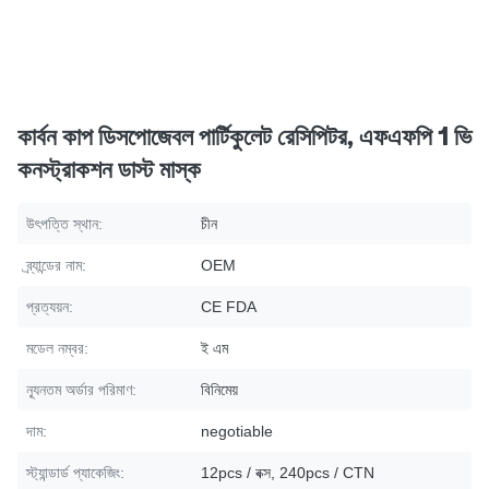
কার্বন কাপ ডিসপোজেবল পার্টিকুলেট রেসিপিটর, এফএফপি 1 ভি
কনস্ট্রাকশন ডাস্ট মাস্ক
উৎপত্তি স্থান:
চীন
ব্র্যান্ডের নাম:
OEM
প্রত্যয়ন:
CE FDA
মডেল নম্বর:
ই এম
ন্যূনতম অর্ডার পরিমাণ:
বিনিমেয়
দাম:
negotiable
স্ট্যান্ডার্ড প্যাকেজিং:
12pcs / বক্স, 240pcs / CTN