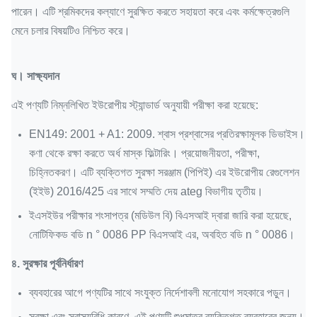
পারেন।
এটি শ্রমিকদের কল্যাণে সুরক্ষিত করতে সহায়তা করে এবং কর্মক্ষেত্রগুলি
মেনে চলার বিষয়টিও নিশ্চিত করে।
ঘ।
সাক্ষ্যদান
এই পণ্যটি নিম্নলিখিত ইউরোপীয় স্ট্যান্ডার্ড অনুযায়ী পরীক্ষা করা হয়েছে:
EN149: 2001 + A1: 2009. শ্বাস প্রশ্বাসের প্রতিরক্ষামূলক ডিভাইস।
কণা থেকে রক্ষা করতে অর্ধ মাস্ক ফিল্টারিং।
প্রয়োজনীয়তা, পরীক্ষা,
চিহ্নিতকরণ। এটি ব্যক্তিগত সুরক্ষা সরঞ্জাম (পিপিই) এর ইউরোপীয় রেগুলেশন
(ইইউ) 2016/425 এর সাথে সম্মতি দেয় ateg বিভাগীয় তৃতীয়।
ইএসইউর পরীক্ষার শংসাপত্র (মডিউল বি) বিএসআই দ্বারা জারি করা হয়েছে,
নোটিফিকড বডি n ° 0086 PP বিএসআই এর, অবহিত বডি n ° 0086।
৪. সুরক্ষার পূর্বনির্ধারণ
ব্যবহারের আগে পণ্যটির সাথে সংযুক্ত নির্দেশাবলী মনোযোগ সহকারে পড়ুন।
সুরক্ষা এবং স্বাস্থ্যবিধি কারণে, এই পণ্যটি শুধুমাত্র ব্যক্তিগত ব্যবহারের জন্য।