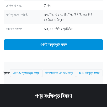
ডেলিভারি সময়:
7 দিন
অর্থ প্রদানের শর্তাদি:
এল / সি, ডি / এ, ডি / পি, টি / টি, ওয়েস্টার্ন
ইউনিয়ন, মানিগ্রাম
সরবরাহ ক্ষমতা:
50,000 পিসি / প্রতিদিন
এখনই অনুসন্ধান করুন
ট্যাগ:
এন 95 শ্বাসযন্ত্রের মাস্ক
ডিসপোজেবল এন 95 মাস্ক
n95 রেটযুক্ত মাস্ক
পণ্য সংক্ষিপ্ত বিবরণ