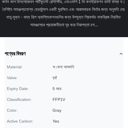
কার্বন কাপ ডিসপোজেবল পার্টিকুলেট রেসিপিটর, এফএফপি 1 ভি কনস্ট্রাকশন ডাস্ট মাস্ক ঘ। 
বৈশিষ্ট্য সামঞ্জস্যযোগ্য হেডস্ট্র্যাপ একটি সুরক্ষিত এবং আরামদায়ক ফিটের জন্য অনুমতি দেয় 
ধাতু-মুক্ত - খাদ্য শিল্প অ্যাপ্লিকেশনগুলির জন্য উপযুক্ত প্রিফর্মড নাকব্রিজ নিয়মিত 
সামঞ্জস্যের প্রয়োজনীয়তা দূর করে নিরাপত্তা চশ...
পণ্যের বিবরণ
Material:
অ বোনা আমদানি
Valve:
হ্যাঁ
Expiry Date:
5 বছর
Classification:
FFP1V
Color:
Gray
Active Carbon:
Yes