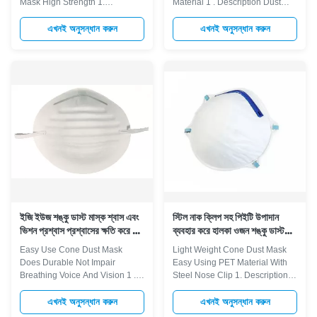
Mask High Strength 1.
Material 1 . Description Dust
Advantage < Function: Thick
Mask, used for relief from non-
layers of protection effectively
harmful household dust, offers
এখনই অনুসন্ধান করুন
এখনই অনুসন্ধান করুন
resist the invasion of harmful
homeowners an option in
substances, protecting against
helping reduce the inhalation of
dust, liquids and weather. <
common household dusts, dirt,
Good quality: Seal the bridge of
pollen and grass clippings. The
the nose improves the adhesion
patented filter media and
of the item. < Comfortable to
contour-fit, soft metal nosepiece
wear: No falling off, comfortable
adjusts closely over the bridge
to wear and the mask is
of the nose making it
designed with high strength. <
comfortable and easy to use.
Wide application: Perfect for
Polypropylene Shell-shaped
machining, automobile making,
Head elastic string Steel nose
sports
clip
ইজি ইউজ শঙ্কু ডাস্ট মাস্ক শ্বাস এবং
স্টিল নাক ক্লিপ সহ পিইটি উপাদান
ভিশন প্রশ্বাস প্রশ্বাসের ক্ষতি করে না
ব্যবহার করে হালকা ওজন শঙ্কু ডাস্ট
টেকসই
মাস্ক Easy
Easy Use Cone Dust Mask
Light Weight Cone Dust Mask
Does Durable Not Impair
Easy Using PET Material With
Breathing Voice And Vision 1 .
Steel Nose Clip 1. Description
Description Dust Mask, used for
Dust Mask, used for relief from
relief from non-harmful
non-harmful household dust,
এখনই অনুসন্ধান করুন
এখনই অনুসন্ধান করুন
household dust, offers
offers homeowners an option in