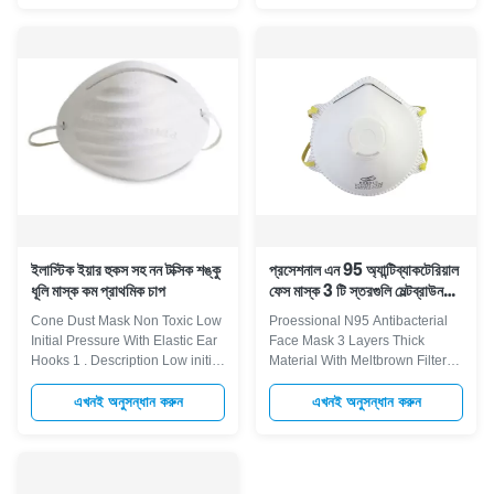
homeowners an option in
helping reduce the inhalation of
helping reduce the inhalation of
common household dusts, dirt,
common household dusts, dirt,
pollen and grass clippings. The
pollen and grass clippings. The
patented filter media and
patented filter media and
contour-fit, soft metal nosepiece
contour-fit, soft metal nosepiece
adjusts closely over the bridge
adjusts closely over the bridge
of the nose making it
of the nose making it
comfortable and easy to use.
comfortable and easy to use.
Polypropylene Shell-shaped
Use for relief from non-harmful
Head elastic string Steel nose
household dust Soft metal
clip
ইলাস্টিক ইয়ার হুকস সহ নন টক্সিক শঙ্কু
প্রসেশনাল এন 95 অ্যান্টিব্যাকটেরিয়াল
ধূলি মাস্ক কম প্রাথমিক চাপ
ফেস মাস্ক 3 টি স্তরগুলি মেল্টব্রাউন
ফিল্টার সহ মোটা উপাদান
Cone Dust Mask Non Toxic Low
Proessional N95 Antibacterial
Initial Pressure With Elastic Ear
Face Mask 3 Layers Thick
Hooks​ 1 . Description Low initial
Material With Meltbrown Filter
pressure and easy breathing.
Description Proessional
Reduce oppression. Elastic ear
Disposable Mask: Cover your
এখনই অনুসন্ধান করুন
এখনই অনুসন্ধান করুন
hooks without ear pressure.
nose, mouth and chin for full
Increases nose comfort. High
protection. Disposable face
filtration capacity. Filtration
masks to protect against dust
capacity is greater than or equal
and weather. 3 Layers of Thick