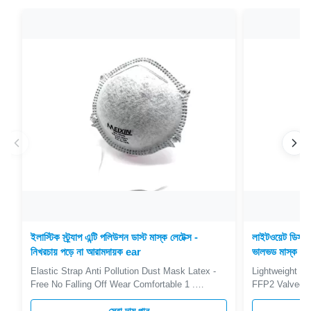
ইলাস্টিক স্ট্র্যাপ এন্টি পলিউশন ডাস্ট মাস্ক লেটেক্স -
লাইটওয়েট ডিসপো
নিখরচায় পড়ে না আরামদায়ক ear
ভালভড মাস্ক হা
Elastic Strap Anti Pollution Dust Mask Latex -
Lightweight Di
Free No Falling Off Wear Comfortable 1 .
FFP2 Valved M
Descriptions FFP2 D Cup Mask use latex-free
Descriptions T
elastic strap , soft nose liner , softer and fit the
hypoallergenic;