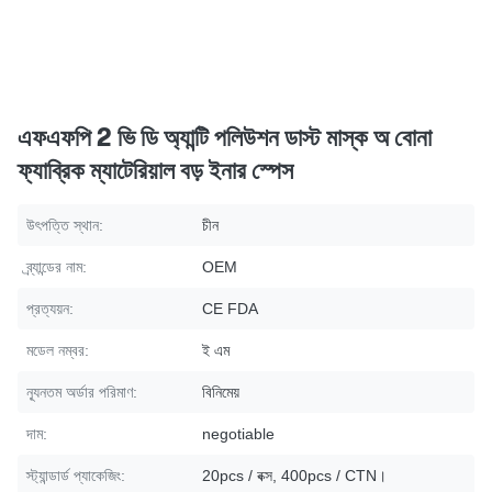
এফএফপি 2 ভি ডি অ্যান্টি পলিউশন ডাস্ট মাস্ক অ বোনা
ফ্যাব্রিক ম্যাটেরিয়াল বড় ইনার স্পেস
উৎপত্তি স্থান:
চীন
ব্র্যান্ডের নাম:
OEM
প্রত্যয়ন:
CE FDA
মডেল নম্বর:
ই এম
ন্যূনতম অর্ডার পরিমাণ:
বিনিমেয়
দাম:
negotiable
স্ট্যান্ডার্ড প্যাকেজিং:
20pcs / বক্স, 400pcs / CTN।