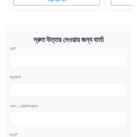
সেরা দাম পান
face,adjustable aluminum nose clip will make
protect you fr
wearing more sealless leakage .Easy-breathing
Featuring good
valve can make breathing more smooth . The
wear.Elastic e
respiratory protective devices are III category
ears. Full face
PPE, due to high risk of death in case of
polluted air fro
contamination of the respiratory tract. Indeed,
function each 
দ্রুত উত্তর দেওয়ার জন্য বার্তা
the serious damages
design. Featur
নাম
*
ইমেইল
*
ফোন / হোয়াটসঅ্যাপ
বার্তা
*