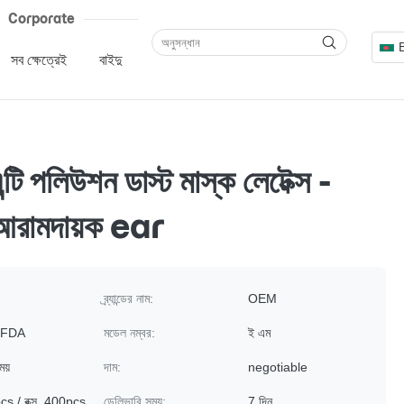
Corporate
সব ক্ষেত্রেই
বাইদু
 এন্টি পলিউশন ডাস্ট মাস্ক লেটেক্স -
া আরামদায়ক ear
ব্র্যান্ডের নাম:
OEM
 FDA
মডেল নম্বর:
ই এম
েয়
দাম:
negotiable
cs / বক্স, 400pcs
ডেলিভারি সময়:
7 দিন