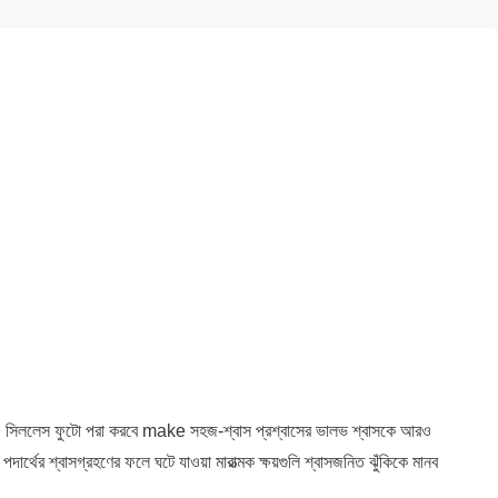
পটি আরও সিললেস ফুটো পরা করবে make সহজ-শ্বাস প্রশ্বাসের ভালভ শ্বাসকে আরও
পদার্থের শ্বাসগ্রহণের ফলে ঘটে যাওয়া মারাত্মক ক্ষয়গুলি শ্বাসজনিত ঝুঁকিকে মানব