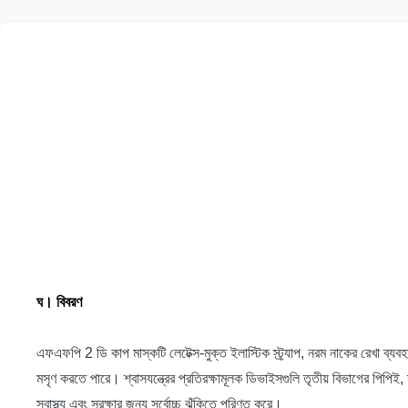
ঘ।
বিবরণ
এফএফপি 2 ডি কাপ মাস্কটি লেটেক্স-মুক্ত ইলাস্টিক স্ট্র্যাপ, নরম নাকের রেখা 
মসৃণ করতে পারে।
শ্বাসযন্ত্রের প্রতিরক্ষামূলক ডিভাইসগুলি তৃতীয় বিভাগের পিপিই, 
স্বাস্থ্য এবং সুরক্ষার জন্য সর্বোচ্চ ঝুঁকিতে পরিণত করে।