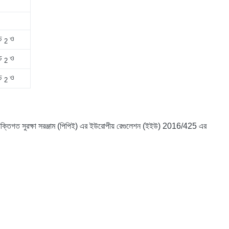
ইচ
ও
2
ইচ
ও
2
ইচ
ও
2
 ব্যক্তিগত সুরক্ষা সরঞ্জাম (পিপিই) এর ইউরোপীয় রেগুলেশন (ইইউ) 2016/425 এর