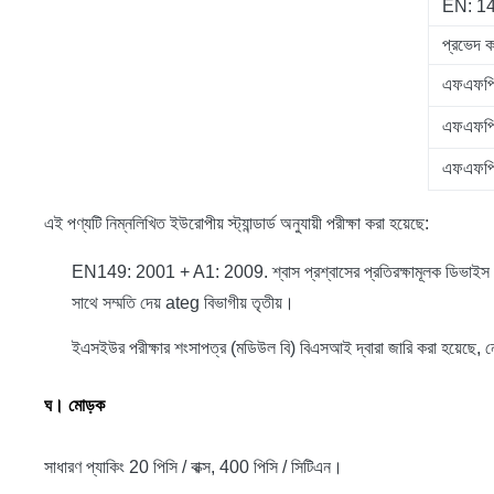
EN: 14
প্রভেদ ক
এফএফপি
এফএফপি
এফএফপি
এই পণ্যটি নিম্নলিখিত ইউরোপীয় স্ট্যান্ডার্ড অনুযায়ী পরীক্ষা করা হয়েছে:
EN149: 2001 + A1: 2009. শ্বাস প্রশ্বাসের প্রতিরক্ষামূলক ডিভাই
সাথে সম্মতি দেয় ateg বিভাগীয় তৃতীয়।
ইএসইউর পরীক্ষার শংসাপত্র (মডিউল বি) বিএসআই দ্বারা জারি করা হয়
ঘ।
মোড়ক
সাধারণ প্যাকিং 20 পিসি / বাক্স, 400 পিসি / সিটিএন।