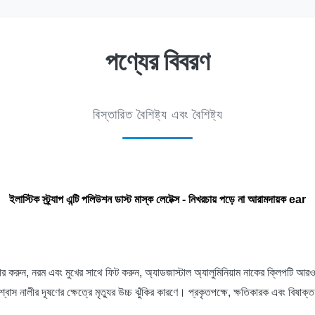
পণ্যের বিবরণ
বিস্তারিত বৈশিষ্ট্য এবং বৈশিষ্ট্য
ইলাস্টিক স্ট্র্যাপ এন্টি পলিউশন ডাস্ট মাস্ক লেটেক্স - নিখরচায় পড়ে না আরামদায়ক ear
ব্যবহার করুন, নরম এবং মুখের সাথে ফিট করুন, অ্যাডজাস্টাল অ্যালুমিনিয়াম নাকের ক্লি
শ্বাস নালীর দূষণের ক্ষেত্রে মৃত্যুর উচ্চ ঝুঁকির কারণে।
প্রকৃতপক্ষে, ক্ষতিকারক এবং বিষাক্ত 