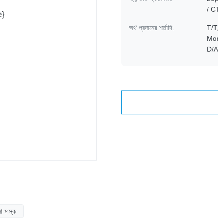
/ C
অর্থ প্রদানের শর্তাদি:
T/T, 
Mo
D/A
ো মাস্ক