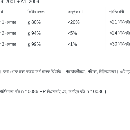
9: 2001 + A1: 2009
রা
ফিল্টার দক্ষতা
অনুপ্রবেশ
প্রতিরোধী
<21 মিমিএ
 1 এনআর
≧ 80%
<20%
<24 মিমিএ
 2 এনআর
≧ 94%
<5%
<30 মিমিএ
 3 এনআর
≧ 99%
<1%
স।
কণা থেকে রক্ষা করতে অর্ধ মাস্ক ফিল্টারিং।
প্রয়োজনীয়তা, পরীক্ষা, চিহ্নিতকরণ। এটি
েছে, নোটিফিকড বডি n ° 0086 PP বিএসআই এর, অবহিত বডি n ° 0086।