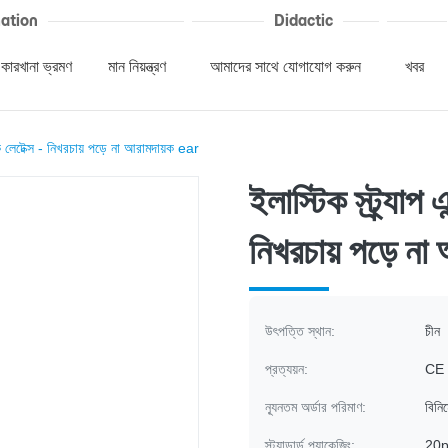
ation
Didactic
কারখানা ভ্রমণ
মান নিয়ন্ত্রণ
আমাদের সাথে যোগাযোগ করুন
খবর
স্ক লেটেক্স - নিখরচায় পড়ে না আরামদায়ক ear
ইলাস্টিক স্ট্র্যাপ
নিখরচায় পড়ে ন
উৎপত্তি স্থান:
চীন
প্রত্যয়ন:
CE
ন্যূনতম অর্ডার পরিমাণ:
বিনিম
স্ট্যান্ডার্ড প্যাকেজিং:
20p