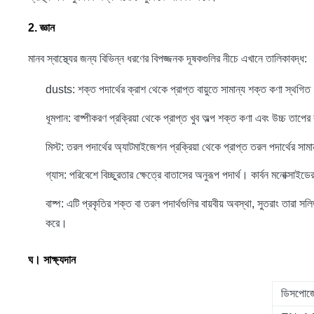
2. জ্ঞান
মানব স্বাস্থ্যের জন্য বিভিন্ন ধরণের বিপজ্জনক দূষকগুলির নীচে এখানে তালিকাবদ্ধ:
dusts: শক্ত পদার্থের ক্রাশ থেকে প্রাপ্ত বায়ুতে সামান্য শক্ত কণা স্থগি
ধূমপান: বাষ্পীকরণ প্রক্রিয়া থেকে প্রাপ্ত খুব অল্প শক্ত কণা এবং উচ্চ তাপে
মিস্ট: তরল পদার্থের অ্যাটমাইজেশন প্রক্রিয়া থেকে প্রাপ্ত তরল পদার্থের সাম
গ্যাস: পরিবেশে বিচ্ছুরতার ক্ষেত্রে বাতাসের অনুরূপ পদার্থ।
কার্বন মনোক্সাইডে
বাষ্প: এটি প্রকৃতির শক্ত বা তরল পদার্থগুলির বায়বীয় অবস্থা, সুতরাং তারা 
করে।
ঘ।
সাক্ষ্যদান
ডিসপোজেবল