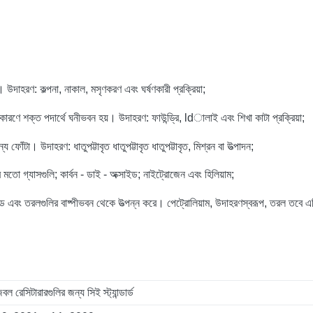
ত।
উদাহরণ: কল্পনা, নাকাল, মসৃণকরণ এবং ঘর্ষণকারী প্রক্রিয়া;
র কারণে শক্ত পদার্থে ঘনীভবন হয়।
উদাহরণ: ফাউন্ড্রি, ldালাই এবং শিখা কাটা প্রক্রিয়া;
ান্য ফোঁটা।
উদাহরণ: ধাতুপট্টাবৃত ধাতুপট্টাবৃত ধাতুপট্টাবৃত, মিশ্রন বা উত্পাদন;
র মতো গ্যাসগুলি;
কার্বন - ডাই - অক্সাইড;
নাইট্রোজেন এবং হিলিয়াম;
সলিড এবং তরলগুলির বাষ্পীভবন থেকে উত্পন্ন করে।
পেট্রোলিয়াম, উদাহরণস্বরূপ, তরল তবে এটি
 রেসিটারারগুলির জন্য সিই স্ট্যান্ডার্ড