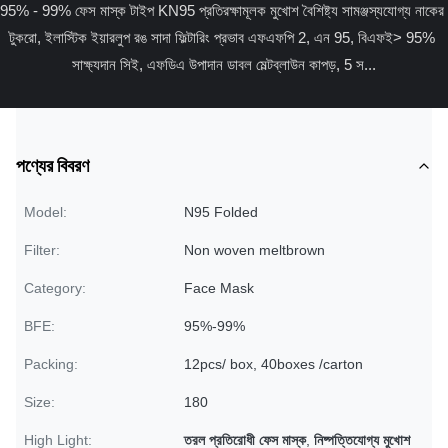
95% - 99% ফেস মাস্ক টাইপ KN95 প্রতিরক্ষামূলক মুখোশ বৈশিষ্ট্য সামঞ্জস্যযোগ্য নাকের 
টুকরো, ইলাস্টিক ইয়ারলুপ রঙ সাদা ফিল্টারিং প্রভাব এফএফপি 2, এন 95, বিএফই> 95% 
সাক্ষ্যদান সিই, এফডিএ উপাদান ডাবল মেল্টব্লাউন কাপড়, 5 স...
পণ্যের বিবরণ
Model:
N95 Folded
Filter:
Non woven meltbrown
Category:
Face Mask
BFE:
95%-99%
Packing:
12pcs/ box, 40boxes /carton
Size:
180
High Light:
তরল প্রতিরোধী ফেস মাস্ক
,
নিষ্পত্তিযোগ্য মুখোশ