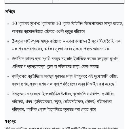
বৈশিষ্ট্য:
10 প্যাকের মুখোশ: প্যাকেজে 10 প্যাক স্টাইলিশ ডিসপোজেবল মাস্ক রয়েছে,
আপনার প্রয়োজনীয়তা মেটাতে এগুলি প্রচুর পরিমাণে
3-স্তর ডাস্ট-প্রুফ মাস্ক কাঠামো: অ-বোনা কাপড়ের 3 স্তর দিয়ে তৈরি, নরম
এবং শ্বাস-প্রশ্বাসের, কার্যকর সুরক্ষা সরবরাহ করে;
পরতে আরামদায়ক
ইলাস্টিক কানের দুল: স্থায়ী ঘনত্ব সহ ভাল ইলাস্টিক কানের দুলযুক্ত মুখোশ;
বেশিরভাগ প্রাপ্তবয়স্ক পুরুষ বা মহিলাদের জন্য একক আকার
ব্যক্তিগত প্রতিদিনের স্বাস্থ্য সুরক্ষার জন্য উপযুক্ত: এই মুখোশগুলি ধোঁয়া,
ধ্বংসাবশেষ, ধ্বংসাবশেষ এবং ধুলা প্রতিরোধের জন্য ডিজাইন করা হয়েছে।
বিস্তৃতভাবে ব্যবহৃত: ইলেকট্রনিক্স উত্পাদন, ধুলোবালি ওয়ার্কশপ, ক্যাটারিং
পরিষেবা, খাদ্য প্রক্রিয়াকরণ, স্কুল, মোটরসাইকেল, সৌন্দর্য, পরিবেশগত
পরিষ্কার, পাবলিক প্লেস ইত্যাদিতে ব্যবহার করা যেতে পারে
মন্তব্য:
বিভিন্ন মনিটরের মধ্যে পার্থক্যের কারণে, ছবিটি আইটেমটির আসল রঙ প্রতিফলিত