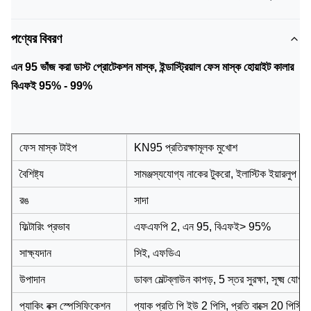
পণ্যের বিবরণ
এন 95 ভাঁজ করা ডাস্ট প্রোটেকশন মাস্ক, ইন্ডাস্ট্রিয়াল ফেস মাস্ক হোয়াইট কালার
বিএফই 95% - 99%
ফেস মাস্ক টাইপ
KN95 প্রতিরক্ষামূলক মুখোশ
বৈশিষ্ট্য
সামঞ্জস্যযোগ্য নাকের টুকরো, ইলাস্টিক ইয়ারলুপ
রঙ
সাদা
ফিল্টারিং প্রভাব
এফএফপি 2, এন 95, বিএফই> 95%
সাক্ষ্যদান
সিই, এফডিএ
উপাদান
ডাবল মেল্টব্লাউন কাপড়, 5 স্তর সুরক্ষা, সূক্ষ্ম যো
প্যাকিং বক্স স্পেসিফিকেশন
প্যাক প্রতি পি ইউ 2 পিসি, প্রতি বাক্সে 20 পিসি