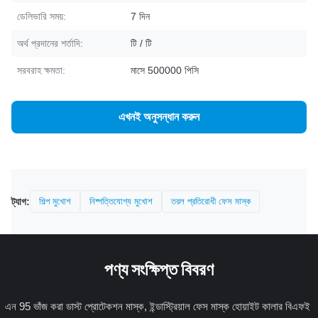
ডেলিভারি সময়:
7 দিন
অর্থ প্রদানের শর্তাদি:
টি / টি
সরবরাহ ক্ষমতা:
মাসে 500000 পিসি
এখনই অনুসন্ধান করুন
ট্যাগ:
শিল্প মুখোশ
নিষ্পত্তিযোগ্য মুখোশ
তরল প্রতিরোধী ফেস মাস্ক
পণ্য সংক্ষিপ্ত বিবরণ
এন 95 ভাঁজ করা ডাস্ট প্রোটেকশন মাস্ক, ইন্ডাস্ট্রিয়াল ফেস মাস্ক হোয়াইট কালার বিএফই 