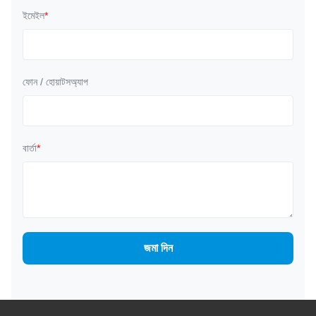
ইমেইল
*
ফোন / হোয়াটসঅ্যাপ
বার্তা
*
জমা দিন