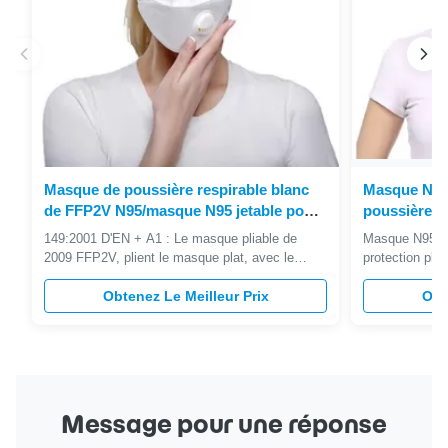
Masque de poussière respirable blanc
Masque N95,
de FFP2V N95/masque N95 jetable pour
poussière p
l'utilisation commode
écologique 
149:2001 D'EN + A1 : Le masque pliable de
Masque N95 pl
2009 FFP2V, plient le masque plat, avec le
protection pli
certificat de la CE approuvé Masque pliable de
personnels De
FFP2V : Pliez la conception plate, 12 morceaux
Obtenez Le Meilleur Prix
Masque de prot
Obt
par paquet, individuellement enveloppé pour des
Matériau tissu 
soins de santé. Pliez la conception plate,
fusion Période
emballage amélioré ; Rendez l'...
unique 4,5g 5 
Message pour une réponse