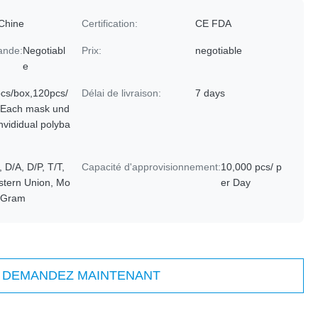
Chine
Certification:
CE FDA
ande:
Negotiabl
Prix:
negotiable
e
cs/box,120pcs/
Délai de livraison:
7 days
.Each mask und
invididual polyba
, D/A, D/P, T/T,
Capacité d'approvisionnement:
10,000 pcs/ p
tern Union, Mo
er Day
yGram
DEMANDEZ MAINTENANT