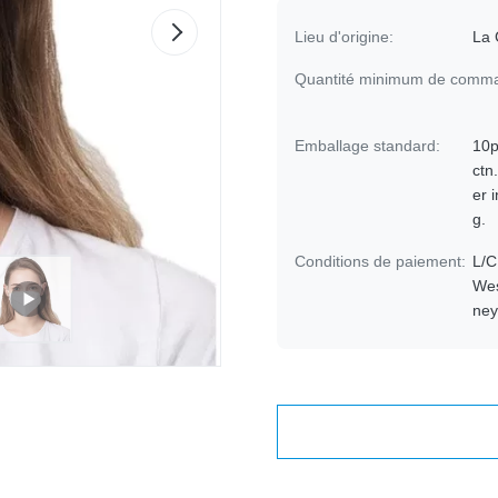
Lieu d'origine:
La 
Quantité minimum de comm
Emballage standard:
10p
ctn
er 
g.
Conditions de paiement:
L/C
Wes
ne