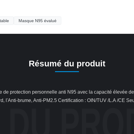
table
Masque N95 évalué
Résumé du produit
lard, l'Anti-brume, Anti-PM2.5 Certification : OIN/TUV /L.A /CE Seu