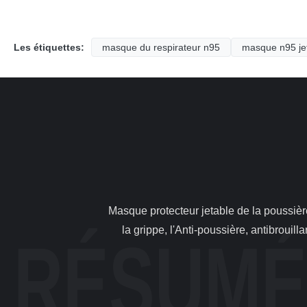
Les étiquettes:
masque du respirateur n95
masque n95 je
                Masque protecteur jetable de la poussière de protection personnelle anti N95 avec la capacité élevée de filtration Les Anti-germes d'utilisation, empêchent 
la grippe, l'Anti-poussière, antibrouil